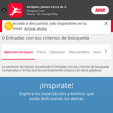
Entradas
Atrápalo, planes cerca de ti
×
ABRIR
Login
Atrapalo.com
Gratis - En Google Play
Cualquier tipo
Cualquier fecha
CAMBIAR
Accede a descuentos solo disponibles en tu
email.
Activar ahora
0 Entradas con tus criterios de búsqueda
Selección Atrápalo
Precio
Valoración
Más vendidos
Novedad
F
Lo sentimos
No hemos encontrado 0 Entradas con tus criterios de búsqueda
Comprueba si lo has escrito correctamente o busca con otras palabras.
¡Inspírate!
Explora los espectáculos y eventos que
están disfrutando los demás