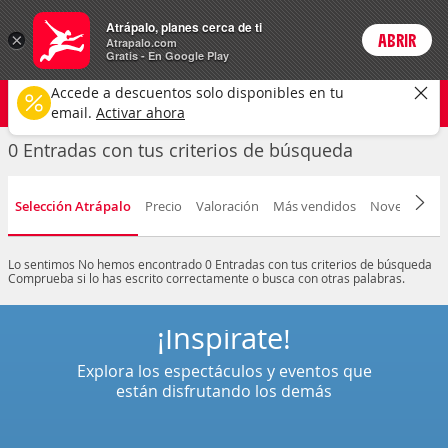
Entradas
Atrápalo, planes cerca de ti
×
ABRIR
Login
Atrapalo.com
Gratis - En Google Play
Cualquier tipo
Cualquier fecha
CAMBIAR
Accede a descuentos solo disponibles en tu
email.
Activar ahora
0 Entradas con tus criterios de búsqueda
Selección Atrápalo
Precio
Valoración
Más vendidos
Novedad
F
Lo sentimos
No hemos encontrado 0 Entradas con tus criterios de búsqueda
Comprueba si lo has escrito correctamente o busca con otras palabras.
¡Inspírate!
Explora los espectáculos y eventos que
están disfrutando los demás