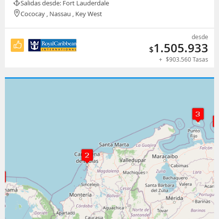
Salidas desde: Fort Lauderdale
Cococay , Nassau , Key West
desde
1.505.933
$
+
$
903.560
Tasas