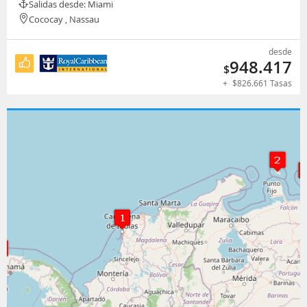
Salidas desde: Miami
Cococay , Nassau
desde
948.417
$
+
$
826.661
Tasas