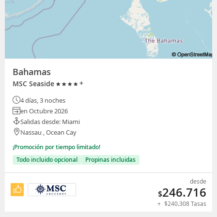
Bahamas
+
MSC Seaside
4 días, 3 noches
en Octubre 2026
Salidas desde: Miami
Nassau , Ocean Cay
¡Promoción por tiempo limitado!
Todo incluido opcional
Propinas incluidas
desde
246.716
$
+
$
240.308
Tasas