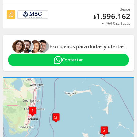
desde
1.996.162
$
+
$
64.082
Tasas
Escríbenos para dudas y ofertas.
Contactar