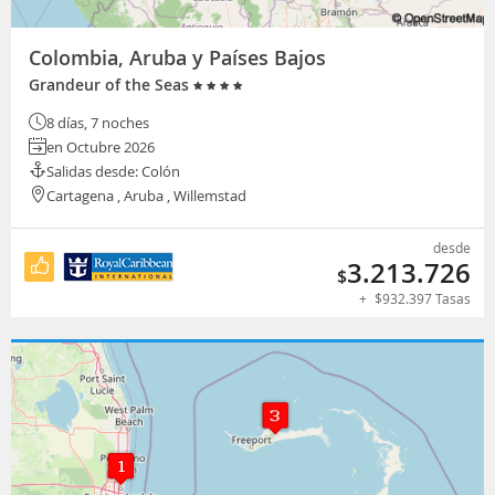
Colombia, Aruba y Países Bajos
Grandeur of the Seas
8 días, 7 noches
en Octubre 2026
Salidas desde: Colón
Cartagena , Aruba , Willemstad
desde
3.213.726
$
+
$
932.397
Tasas