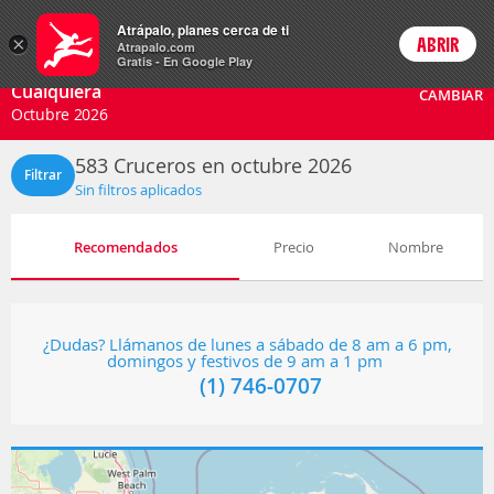
Cruceros
Atrápalo, planes cerca de ti
×
ABRIR
Login
Atrapalo.com
Gratis - En Google Play
Cualquiera
CAMBIAR
Octubre 2026
583
Cruceros en octubre 2026
Filtrar
Sin filtros aplicados
Recomendados
Precio
Nombre
¿Dudas? Llámanos de lunes a sábado de 8 am a 6 pm,
domingos y festivos de 9 am a 1 pm
(1) 746-0707