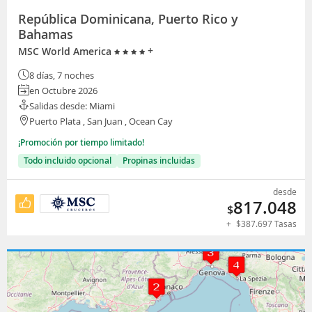
República Dominicana, Puerto Rico y
Bahamas
+
MSC World America
8 días, 7 noches
en Octubre 2026
Salidas desde: Miami
Puerto Plata , San Juan , Ocean Cay
¡Promoción por tiempo limitado!
Todo incluido opcional
Propinas incluidas
desde
817.048
$
+
$
387.697
Tasas