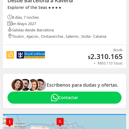
Desde Barcelona a Rávena
Explorer of the Seas
8 días, 7 noches
en Mayo 2027
Salidas desde: Barcelona
Toulon , Ajaccio , Civitavecchia , Salerno , Sicilia - Catania
desde
2.310.165
$
+
$
865.110
Tasas
Escríbenos para dudas y ofertas.
Contactar