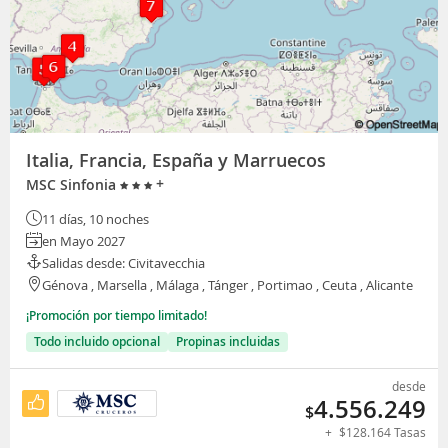
Italia, Francia, España y Marruecos
+
MSC Sinfonia
11 días, 10 noches
en Mayo 2027
Salidas desde: Civitavecchia
Génova , Marsella , Málaga , Tánger , Portimao , Ceuta , Alicante
¡Promoción por tiempo limitado!
Todo incluido opcional
Propinas incluidas
desde
4.556.249
$
+
$
128.164
Tasas