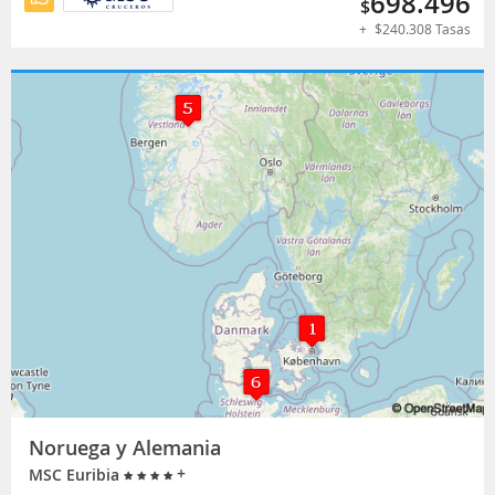
698.496
$
+
$
240.308
Tasas
Noruega y Alemania
+
MSC Euribia