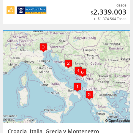
desde
2.339.003
$
+
$
1.374.564
Tasas
Croacia, Italia, Grecia y Montenegro