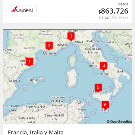
desde
863.726
$
+
$
1.140.561
Tasas
Francia, Italia y Malta