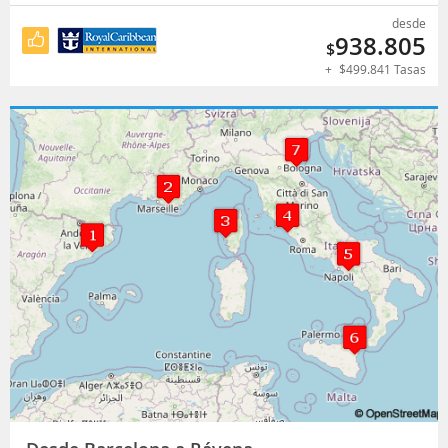
desde
938.805
$
+
$
499.841
Tasas