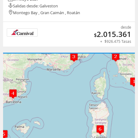
Salidas desde: Galveston
Montego Bay , Gran Caimán , Roatán
desde
2.015.361
$
+
$
926.475
Tasas