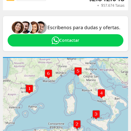
+
$
57.674
Tasas
Escríbenos para dudas y ofertas.
Contactar