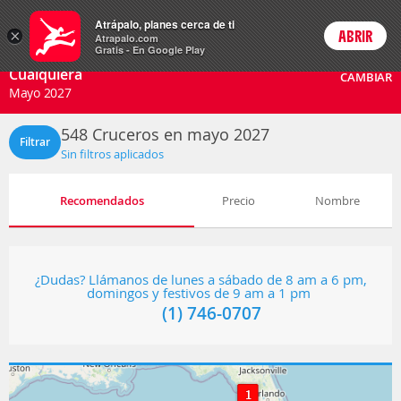
Cruceros
Atrápalo, planes cerca de ti
×
ABRIR
Login
Atrapalo.com
Gratis - En Google Play
Cualquiera
CAMBIAR
Mayo 2027
548
Cruceros en mayo 2027
Filtrar
Sin filtros aplicados
Recomendados
Precio
Nombre
¿Dudas? Llámanos de lunes a sábado de 8 am a 6 pm,
domingos y festivos de 9 am a 1 pm
(1) 746-0707