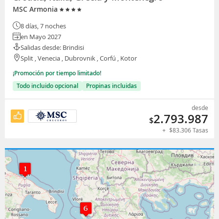
MSC Armonia
8 días, 7 noches
en Mayo 2027
Salidas desde: Brindisi
Split , Venecia , Dubrovnik , Corfú , Kotor
¡Promoción por tiempo limitado!
Todo incluido opcional
Propinas incluidas
desde
2.793.987
$
+
$
83.306
Tasas