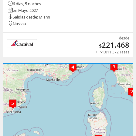
6 días, 5 noches
en Mayo 2027
Salidas desde: Miami
Nassau
desde
221.468
$
+
$
1.011.372
Tasas