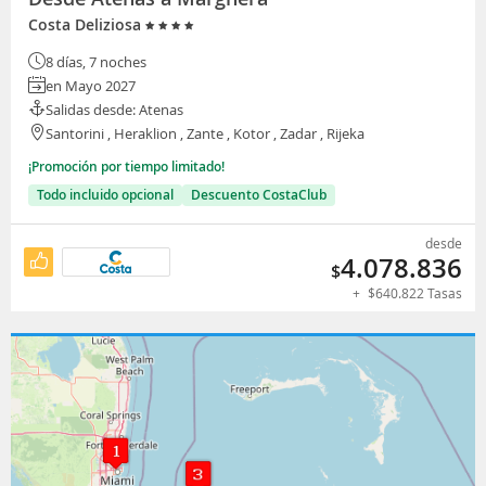
Costa Deliziosa
8 días, 7 noches
en Mayo 2027
Salidas desde: Atenas
Santorini , Heraklion , Zante , Kotor , Zadar , Rijeka
¡Promoción por tiempo limitado!
Todo incluido opcional
Descuento CostaClub
desde
4.078.836
$
+
$
640.822
Tasas