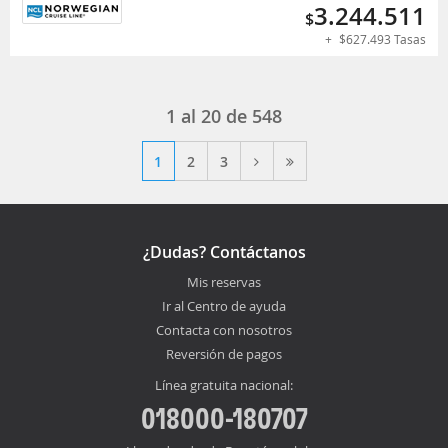
3.244.511
$
+
$
627.493
Tasas
1 al 20 de 548
1
2
3
¿Dudas? Contáctanos
Mis reservas
Ir al Centro de ayuda
Contacta con nosotros
Reversión de pagos
Línea gratuita nacional:
018000-180707