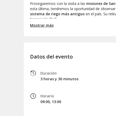
Proseguiremos con la visita a las
misiones de San
esta última, tendremos la oportunidad de observar
sistema de riego más antiguo
en el país. Su rel
Ingeniería Civil
.
Mostrar más
Asimismo, durante el recorrido podremos disfruta
manera excepcional la historia de las misiones de 
Al concluir esta experiencia cinematográfica, regr
y media después de su inicio.
Datos del evento
Duración
3 horas y 30 minutos
Horario
09:00, 13:00