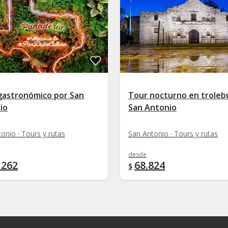
gastronómico por San
Tour nocturno en troleb
io
San Antonio
onio · Tours y rutas
San Antonio · Tours y rutas
desde
.262
68.824
$