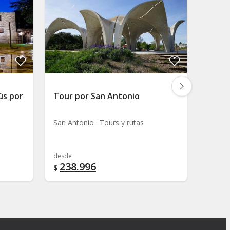
ús por
Tour por San Antonio
Tour 
San Antonio · Tours y rutas
Austin 
desde
desde
238.996
111
$
$