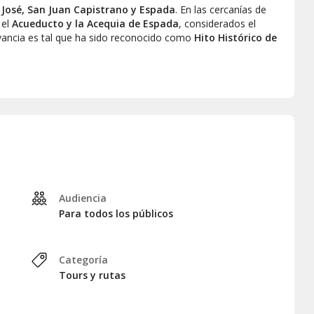
 José, San Juan Capistrano y Espada
. En las cercanías de
 el
Acueducto y la Acequia de Espada
, considerados el
evancia es tal que ha sido reconocido como
Hito Histórico de
r de la aclamada
película
Gente de Razón
, que presenta de
San Antonio.
esaremos a su hotel, completando el recorrido unas tres horas
Audiencia
Para todos los públicos
Categoría
Tours y rutas