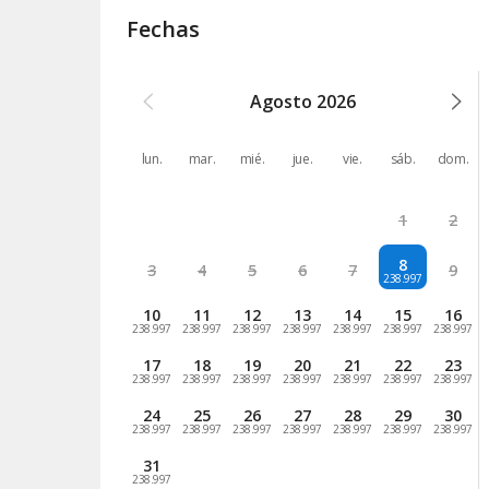
Fechas
Agosto
2026
lun.
mar.
mié.
jue.
vie.
sáb.
dom.
1
2
8
3
4
5
6
7
9
238.997
10
11
12
13
14
15
16
238.997
238.997
238.997
238.997
238.997
238.997
238.997
17
18
19
20
21
22
23
238.997
238.997
238.997
238.997
238.997
238.997
238.997
24
25
26
27
28
29
30
238.997
238.997
238.997
238.997
238.997
238.997
238.997
31
238.997