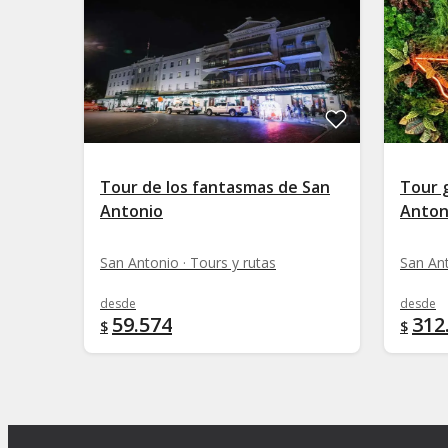
Tour de los fantasmas de San
Tour 
Antonio
Anton
San Antonio · Tours y rutas
San Ant
desde
desde
59.574
312
$
$