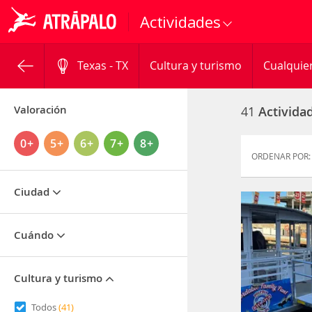
Actividades
Texas - TX
Cultura y turismo
Cualquie
Valoración
41
Activida
0+
5+
6+
7+
8+
ORDENAR POR:
Ciudad
Cuándo
Cultura y turismo
Todos
(41)