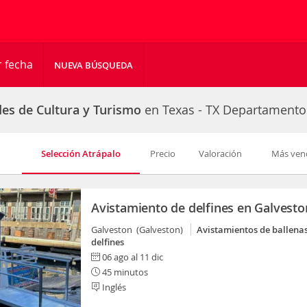
r fecha
NUEVA BÚSQUEDA
des de Cultura y Turismo
en Texas - TX Departamento
Selección Atrápalo
Precio
Valoración
Más ven
Avistamiento de delfines en Galvesto
Galveston (Galveston)
Avistamientos de ballenas
delfines
06 ago al 11 dic
45 minutos
Inglés