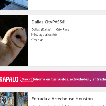
Dallas CityPASS®
Dallas (Dallas)
City Pass
07 ago al 06 feb
9 días
Ahorra en tus vuelos, actividades y entrada
Entrada a Artechouse Houston