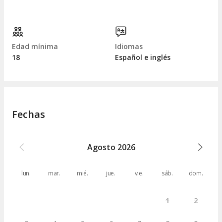
Edad mínima
Idiomas
18
Español e inglés
Fechas
Agosto
2026
lun.
mar.
mié.
jue.
vie.
sáb.
dom.
1
2