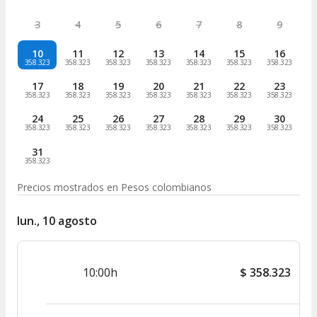
3
4
5
6
7
8
9
10
11
12
13
14
15
16
358.323
358.323
358.323
358.323
358.323
358.323
358.323
17
18
19
20
21
22
23
358.323
358.323
358.323
358.323
358.323
358.323
358.323
24
25
26
27
28
29
30
358.323
358.323
358.323
358.323
358.323
358.323
358.323
31
358.323
Precios mostrados en
Pesos colombianos
lun., 10 agosto
10:00h
$
358.323