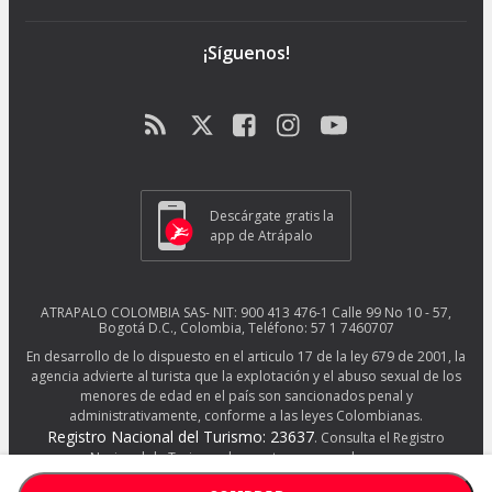
¡Síguenos!
Descárgate gratis la
app de Atrápalo
ATRAPALO COLOMBIA SAS- NIT: 900 413 476-1 Calle 99 No 10 - 57,
Bogotá D.C., Colombia, Teléfono: 57 1 7460707
En desarrollo de lo dispuesto en el articulo 17 de la ley 679 de 2001, la
agencia advierte al turista que la explotación y el abuso sexual de los
menores de edad en el país son sancionados penal y
administrativamente, conforme a las leyes Colombianas.
Registro Nacional del Turismo: 23637
. Consulta el Registro
Nacional de Turismo de nuestros proveedores en
http://www.rues.org.co/RNT