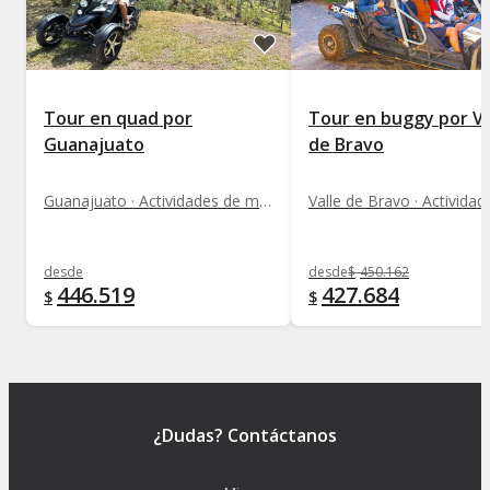
Tour en quad por
Tour en buggy por Va
Guanajuato
de Bravo
Guanajuato · Actividades de motor
desde
desde
$
450.162
446.519
427.684
$
$
¿Dudas? Contáctanos