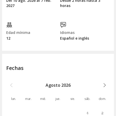
Del 10
ago.
2026 al 7
feb.
Desde 2 horas hasta 3
2027
horas
Edad mínima
Idiomas
12
Español e inglés
Fechas
Agosto
2026
lun.
mar.
mié.
jue.
vie.
sáb.
dom.
1
2