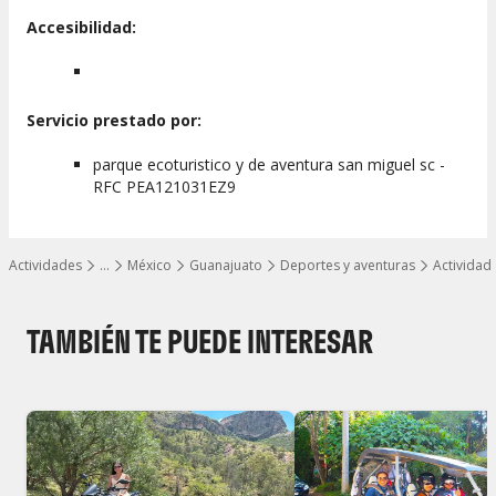
Accesibilidad:
Servicio prestado por:
parque ecoturistico y de aventura san miguel sc -
RFC PEA121031EZ9
Actividades
…
México
Guanajuato
Deportes y aventuras
Actividad
Mostrar todos los niveles
TAMBIÉN TE PUEDE INTERESAR