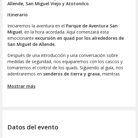
Allende, San Miguel Viejo y Atotonilco
.
Itinerario
Iniciaremos la aventura en el
Parque de Aventura San
Miguel
, en la hora acordada. Aquí comenzará esta
emocionante
excursión en quad por los alrededores de
San Miguel de Allende
.
Después de una introducción y una conversación sobre
medidas de seguridad, nos equiparemos con los cascos y
tomaremos el control de los quads. Siguiendo al guía, nos
adentraremos en
senderos de tierra y grava
, mientras
disfrutamos de la magnífica
naturaleza del estado de
Guanajuato
Mostrar más
.
Mientras avanzamos, el contenido aventurero se desatará al
máximo, permitiéndonos experimentar la velocidad mientras
recorremos los alrededores de San Miguel de Allende.
Realizaremos paradas en
c campos, lagos y miradores
para apreciar los rincones más pintorescos de la región.
Datos del evento
El trayecto abarcará un recorrido por la
Presa Allende
, una