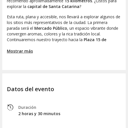
recorriendo aproximadamente
15 kilómetros
. ¿Listos para
explorar la
capital de Santa Catarina
?
Esta ruta, plana y accesible, nos llevará a explorar algunos de
los sitios más representativos de la ciudad. La primera
parada será el
Mercado Público
, un espacio vibrante donde
convergen aromas, colores y la rica tradición local.
Continuaremos nuestro trayecto hacia la
Plaza 15 de
Noviembre
, un punto central rodeado de edificios históricos
y majestuosos árboles.
Mostrar más
Luego, nos detendremos en la
Puente Hercílio Luz
, el ícono
de Florianópolis. Aquí tendrán la oportunidad de capturar
recuerdos inolvidables mientras compartimos interesantes
anécdotas sobre su historia y su significancia para la isla.
Datos del evento
Antes de concluir nuestro paseo, haremos una pausa en un
café local
, donde podrán disfrutar de un delicioso café u
otras bebidas tradicionales de Brasil. Este es el momento
ideal para degustar la gastronomía local y relajarse antes de
Duración
afrontar el último tramo del trayecto.
2 horas y 30 minutos
Finalmente, regresaremos a
Park Bikes Floripa
, dando cierre
a este recorrido que tendrá una duración total de dos horas y