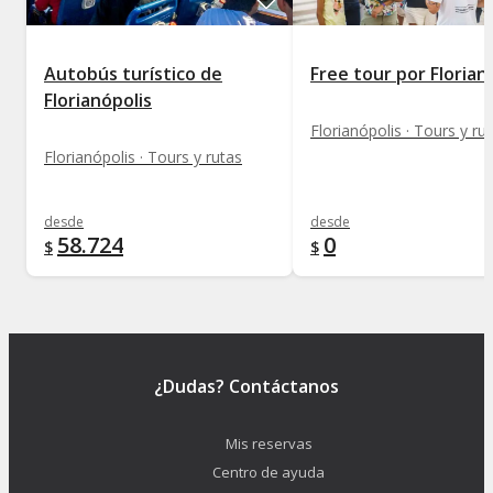
Autobús turístico de
Free tour por Florian
Florianópolis
Florianópolis · Tours y ru
Florianópolis · Tours y rutas
desde
desde
58.724
0
$
$
¿Dudas? Contáctanos
Mis reservas
Centro de ayuda