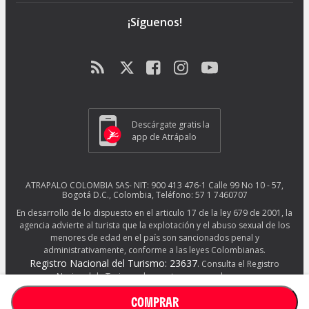
¡Síguenos!
Descárgate gratis la
app de Atrápalo
ATRAPALO COLOMBIA SAS- NIT: 900 413 476-1 Calle 99 No 10 - 57,
Bogotá D.C., Colombia, Teléfono: 57 1 7460707
En desarrollo de lo dispuesto en el articulo 17 de la ley 679 de 2001, la
agencia advierte al turista que la explotación y el abuso sexual de los
menores de edad en el país son sancionados penal y
administrativamente, conforme a las leyes Colombianas.
Registro Nacional del Turismo: 23637
. Consulta el Registro
Nacional de Turismo de nuestros proveedores en
http://www.rues.org.co/RNT
COMPRAR