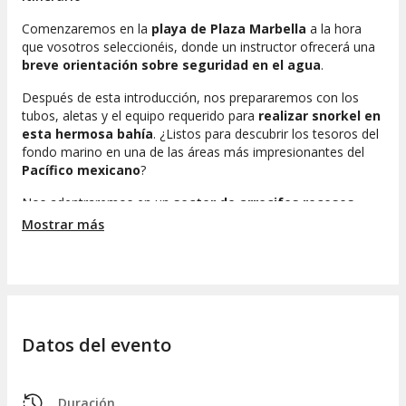
Comenzaremos en la
playa de Plaza Marbella
a la hora
que vosotros seleccionéis, donde un instructor ofrecerá una
breve orientación sobre seguridad en el agua
.
Después de esta introducción, nos prepararemos con los
tubos, aletas y el equipo requerido para
realizar snorkel en
esta hermosa bahía
. ¿Listos para descubrir los tesoros del
fondo marino en una de las áreas más impresionantes del
Pacífico mexicano
?
Nos adentraremos en un
sector de arrecifes rocosos
,
donde tendremos la posibilidad de admirar diferentes tipos
Mostrar más
de
peces, corales y esponjas
. Esta región es rica en vida
marina, ya que las condiciones del agua son ideales para su
desarrollo.
Si las condiciones son propicias, también podremos observar
diversas
mantarrayas y tortugas
que acuden al arrecife en
Datos del evento
busca de alimento entre sus abundantes recursos naturales.
Finalmente, después de
aproximadamente una hora y
media de inmersión
, regresaremos al punto de encuentro
Duración