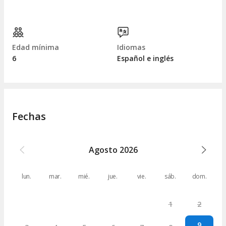
Edad mínima
Idiomas
6
Español e inglés
Fechas
Agosto
2026
lun.
mar.
mié.
jue.
vie.
sáb.
dom.
1
2
9