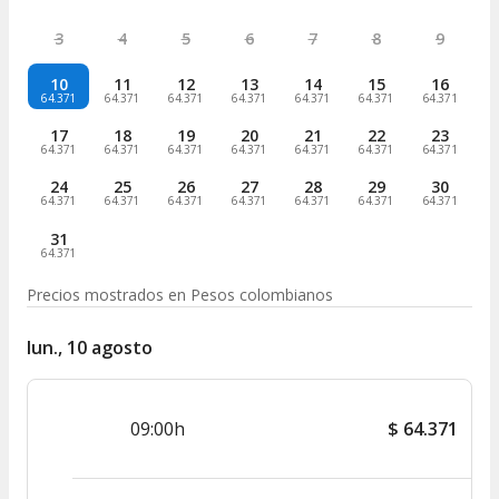
3
4
5
6
7
8
9
10
11
12
13
14
15
16
64.371
64.371
64.371
64.371
64.371
64.371
64.371
17
18
19
20
21
22
23
64.371
64.371
64.371
64.371
64.371
64.371
64.371
24
25
26
27
28
29
30
64.371
64.371
64.371
64.371
64.371
64.371
64.371
31
64.371
Precios mostrados en
Pesos colombianos
lun., 10 agosto
09:00h
$
64.371