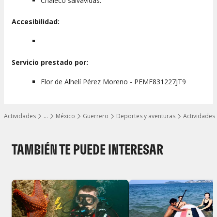
Chaleco salvavidas.
Accesibilidad:
Servicio prestado por:
Flor de Alhelí Pérez Moreno - PEMF831227JT9
Actividades
…
México
Guerrero
Deportes y aventuras
Actividades
Mostrar todos los niveles
TAMBIÉN TE PUEDE INTERESAR