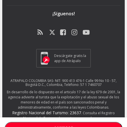
¡Síguenos!
Descárgate gratis la
app de Atrápalo
ATRAPALO COLOMBIA SAS- NIT: 900 413 476-1 Calle 99 No 10 - 57,
Bogotá D.C., Colombia, Teléfono: 57 1 7460707
En desarrollo de lo dispuesto en el articulo 17 de la ley 679 de 2001, la
agencia advierte al turista que la explotación y el abuso sexual de los
menores de edad en el país son sancionados penal y
administrativamente, conforme a las leyes Colombianas.
Registro Nacional del Turismo: 23637
. Consulta el Registro
Nacional de Turismo de nuestros proveedores en
http://www.rues.org.co/RNT