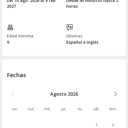
Del 10
ago.
2026 al 9
feb.
Desde 90 minutos hasta 2
2027
horas
Edad mínima
Idiomas
9
Español e inglés
Fechas
Agosto
2026
lun.
mar.
mié.
jue.
vie.
sáb.
dom.
1
2