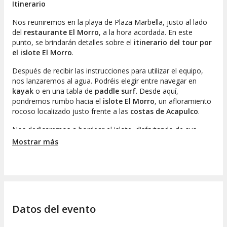
Itinerario
Nos reuniremos en la playa de Plaza Marbella, justo al lado
del
restaurante El Morro
, a la hora acordada. En este
punto, se brindarán detalles sobre el
itinerario del tour por
el islote El Morro
.
Después de recibir las instrucciones para utilizar el equipo,
nos lanzaremos al agua. Podréis elegir entre navegar en
kayak
o en una tabla de
paddle surf
. Desde aquí,
pondremos rumbo hacia el
islote El Morro
, un afloramiento
rocoso localizado justo frente a las
costas de Acapulco
.
Nos dedicaremos a bordear el islote, disfrutando de sus
hermosos paisajes
y, si tenemos suerte, podremos
Mostrar más
observar las
tortugas
que habitan en esta área. Al llegar a la
orilla, desembarcaremos para iniciar una ruta de
senderismo
que nos llevará hasta la cima de El Morro
, donde seremos
recompensados con una vista impresionante de la
bahía de
Acapulco
.
Datos del evento
Pero la aventura no termina aquí. Si la marea es favorable,
habrá la posibilidad de explorar una
cueva oculta
en el islote