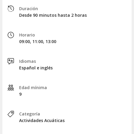
El Morro. ¿Qué misterios habrá en esta gruta? ¿Podría haber
sido el refugio de algún pirata?
Duración
Desde 90 minutos hasta 2 horas
Luego de haber descubierto los tesoros de esta pequeña isla,
regresaremos a Acapulco remando, concluyendo el tour en el
mismo punto de partida después de aproximadamente una
Horario
hora y media de aventura.
09:00, 11:00, 13:00
Idiomas
Español e inglés
Edad mínima
9
Categoría
Actividades Acuáticas