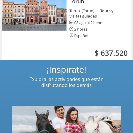
Torun
Torun (Torun)
Tours y
visitas guiadas
08 ago al 21 ene
2 horas
Español
$ 637.520
¡Inspírate!
Explora las actividades que están
disfrutando los demás