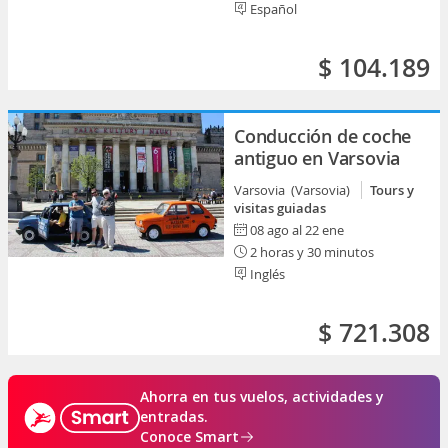
Español
$ 104.189
Conducción de coche
antiguo en Varsovia
Varsovia (Varsovia)
Tours y
visitas guiadas
08 ago al 22 ene
2 horas y 30 minutos
Inglés
$ 721.308
Ahorra en tus vuelos, actividades y
entradas.
Conoce Smart