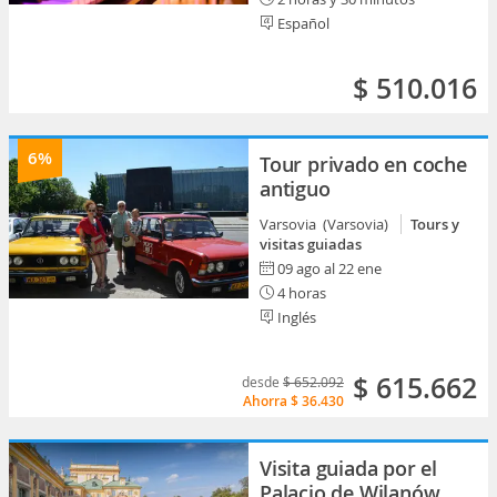
Español
$ 510.016
6%
Tour privado en coche
antiguo
Varsovia (Varsovia)
Tours y
visitas guiadas
09 ago al 22 ene
4 horas
Inglés
$ 615.662
desde
$ 652.092
Ahorra
$ 36.430
Visita guiada por el
Palacio de Wilanów