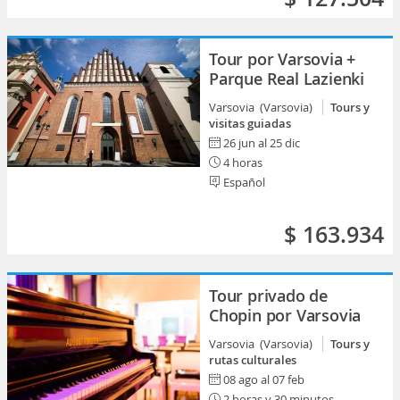
Tour por Varsovia +
Parque Real Lazienki
Varsovia (Varsovia)
Tours y
visitas guiadas
26 jun al 25 dic
4 horas
Español
$ 163.934
Tour privado de
Chopin por Varsovia
Varsovia (Varsovia)
Tours y
rutas culturales
08 ago al 07 feb
2 horas y 30 minutos