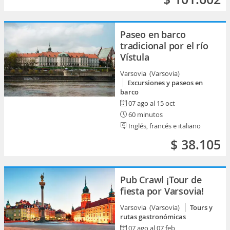
Paseo en barco
tradicional por el río
Vístula
Varsovia (Varsovia)
Excursiones y paseos en
barco
07 ago al 15 oct
60 minutos
Inglés, francés e italiano
$ 38.105
Pub Crawl ¡Tour de
fiesta por Varsovia!
Varsovia (Varsovia)
Tours y
rutas gastronómicas
07 ago al 07 feb