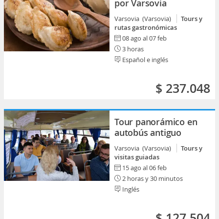
por Varsovia
Varsovia (Varsovia)
Tours y
rutas gastronómicas
08 ago al 07 feb
3 horas
Español e inglés
$ 237.048
Tour panorámico en
autobús antiguo
Varsovia (Varsovia)
Tours y
visitas guiadas
15 ago al 06 feb
2 horas y 30 minutos
Inglés
$ 127.504