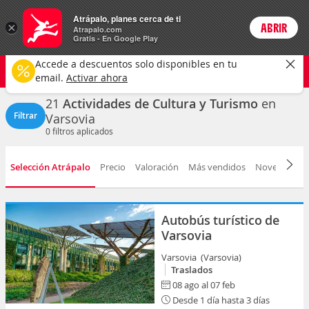
Actividades
Atrápalo, planes cerca de ti
×
ABRIR
Login
Atrapalo.com
Gratis - En Google Play
Varsovia ciudad
CAMBIAR
Accede a descuentos solo disponibles en tu
Cultura y turismo
Cualquier fecha
email.
Activar ahora
21
Actividades de Cultura y Turismo
en
Filtrar
Varsovia
0
filtros aplicados
Selección Atrápalo
Precio
Valoración
Más vendidos
Novedad
D
Autobús turístico de
Varsovia
Varsovia (Varsovia)
Traslados
08 ago al 07 feb
Desde 1 día hasta 3 días