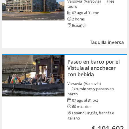
Varsovia (Varsovia)
Free
tours
07 ago al 31 ene
2 horas
Español
Taquilla inversa
Paseo en barco por el
Vístula al anochecer
con bebida
Varsovia (Varsovia)
Excursiones y paseos en
barco
07 ago al 31 oct
60 minutos
Español, inglés, francés e
italiano
$ 101.602