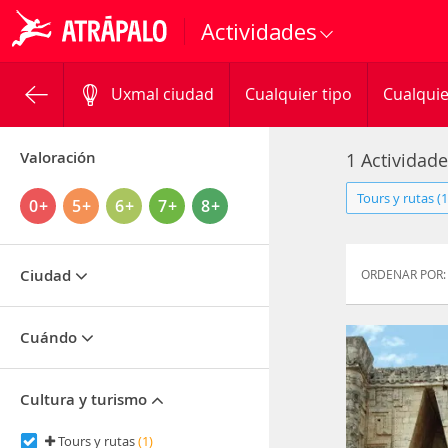
Actividades
Uxmal ciudad
Cualquier tipo
Cualquie
Valoración
1 Actividad
Tours y rutas (1
0+
5+
6+
7+
8+
Ciudad
ORDENAR POR:
Cuándo
Cultura y turismo
Tours y rutas
(1)