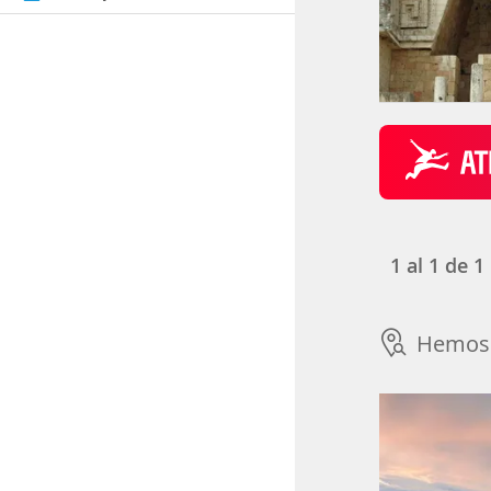
1
al
1
de
1
Hemos 