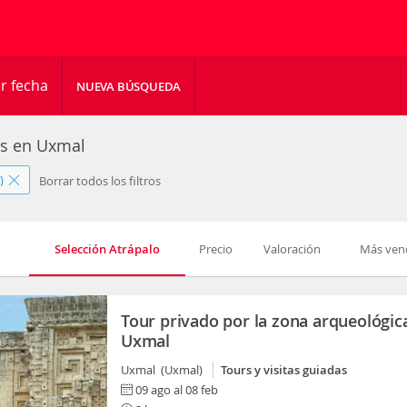
r fecha
NUEVA BÚSQUEDA
es en Uxmal
)
Borrar todos los filtros
Selección Atrápalo
Precio
Valoración
Más ven
Tour privado por la zona arqueológic
Uxmal
Uxmal (Uxmal)
Tours y visitas guiadas
09 ago al 08 feb