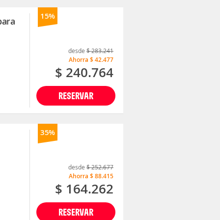
15%
bara
desde
$ 283.241
Ahorra
$ 42.477
$ 240.764
RESERVAR
35%
desde
$ 252.677
Ahorra
$ 88.415
$ 164.262
RESERVAR