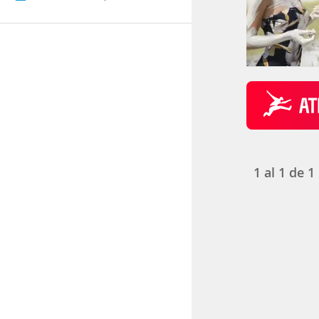
1
al
1
de
1