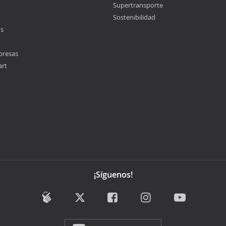
Supertransporte
Sostenibilidad
os
presas
art
¡Síguenos!