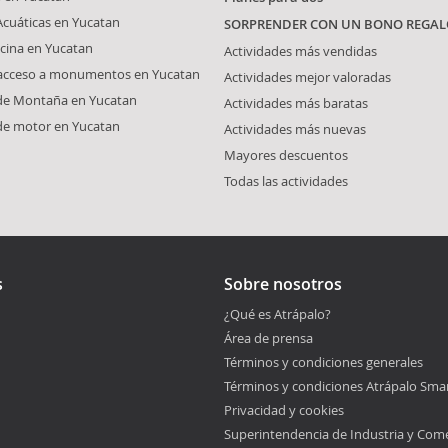
Acuáticas en Yucatan
SORPRENDER CON UN BONO REGAL
cina en Yucatan
Actividades más vendidas
 acceso a monumentos en Yucatan
Actividades mejor valoradas
 de Montaña en Yucatan
Actividades más baratas
de motor en Yucatan
Actividades más nuevas
Mayores descuentos
Todas las actividades
s
Sobre nosotros
¿Qué es Atrápalo?
Área de prensa
Términos y condiciones generales
Términos y condiciones Atrápalo Sma
Privacidad y cookies
Superintendencia de Industria y Com