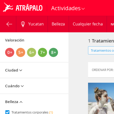
Actividades
Yucatan
Belleza
Cualquier fecha
N
Valoración
1
Tratamien
Tratamientos co
0+
5+
6+
7+
8+
Ciudad
ORDENAR POR:
Cuándo
Belleza
Tratamientos corporales
(1)