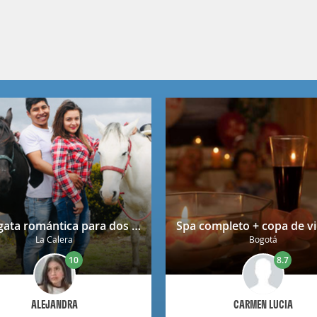
Cabalgata romántica para dos en La Calera con decoración
La Calera
Bogotá
10
8.7
ALEJANDRA
CARMEN LUCIA