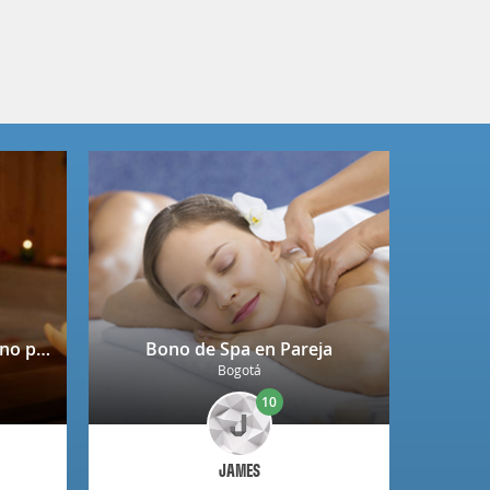
Spa completo + copa de vino para 2 personas en Niza
Bono de Spa en Pareja
Bogotá
10
JAMES