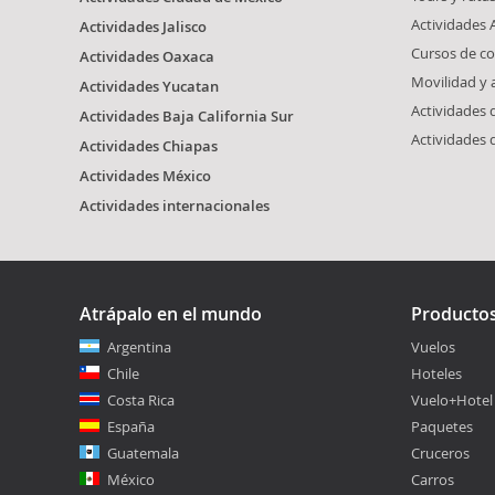
Actividades 
Actividades Jalisco
Cursos de co
Actividades Oaxaca
Movilidad y
Actividades Yucatan
Actividades
Actividades Baja California Sur
Actividades 
Actividades Chiapas
Actividades México
Actividades internacionales
Atrápalo en el mundo
Producto
Argentina
Vuelos
Chile
Hoteles
Costa Rica
Vuelo+Hotel
España
Paquetes
Guatemala
Cruceros
México
Carros