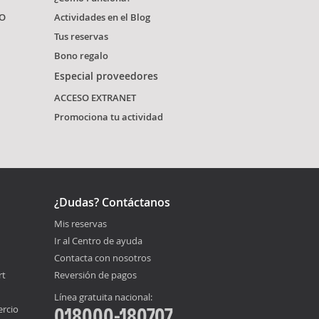
O
Actividades en el Blog
Tus reservas
Bono regalo
Especial proveedores
ACCESO EXTRANET
Promociona tu actividad
¿Dudas? Contáctanos
Mis reservas
Ir al Centro de ayuda
Contacta con nosotros
rt
Reversión de pagos
Línea gratuita nacional:
ercio
018000-180707