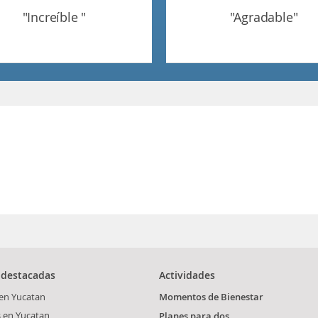
"increíble "
"agradable"
 destacadas
Actividades
 en Yucatan
Momentos de Bienestar
s en Yucatan
Planes para dos