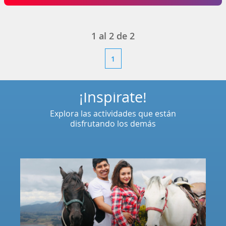
1
al
2
de
2
1
¡Inspírate!
Explora las actividades que están
disfrutando los demás