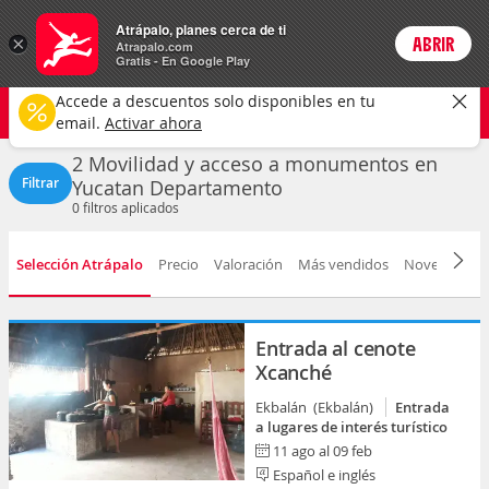
Actividades
Atrápalo, planes cerca de ti
×
ABRIR
Login
Atrapalo.com
Gratis - En Google Play
Yucatan
CAMBIAR
Accede a descuentos solo disponibles en tu
Movilidad y acceso a monumentos
Cualquier fecha
email.
Activar ahora
2 Movilidad y acceso a monumentos en
Filtrar
Yucatan Departamento
0
filtros aplicados
Selección Atrápalo
Precio
Valoración
Más vendidos
Novedad
D
Entrada al cenote
Xcanché
Ekbalán (Ekbalán)
Entrada
a lugares de interés turístico
11 ago al 09 feb
Español e inglés