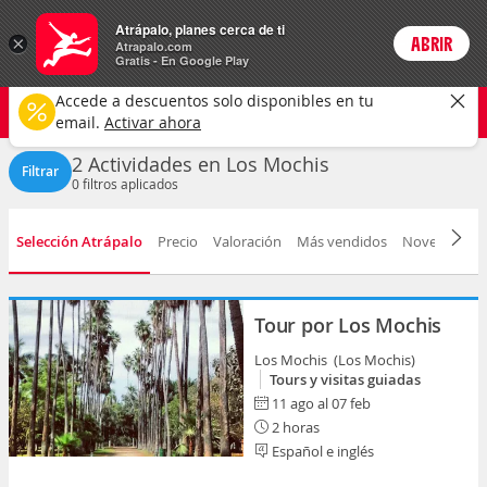
Actividades
Atrápalo, planes cerca de ti
×
ABRIR
Login
Atrapalo.com
Gratis - En Google Play
Los Mochis ciudad
CAMBIAR
Accede a descuentos solo disponibles en tu
Cualquier tipo
Cualquier fecha
email.
Activar ahora
2 Actividades en Los Mochis
Filtrar
0
filtros aplicados
Selección Atrápalo
Precio
Valoración
Más vendidos
Novedad
D
Tour por Los Mochis
Los Mochis (Los Mochis)
Tours y visitas guiadas
11 ago al 07 feb
2 horas
Español e inglés