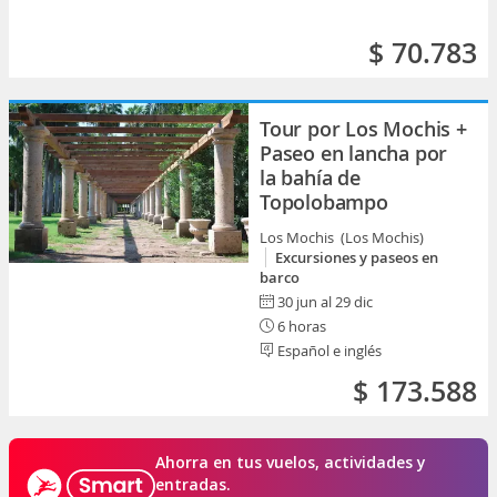
$ 70.783
Tour por Los Mochis +
Paseo en lancha por
la bahía de
Topolobampo
Los Mochis (Los Mochis)
Excursiones y paseos en
barco
30 jun al 29 dic
6 horas
Español e inglés
$ 173.588
Ahorra en tus vuelos, actividades y
entradas.