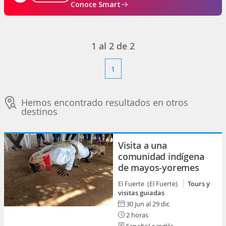
Conoce Smart
1
al
2
de
2
1
Hemos encontrado resultados en otros
destinos
Visita a una
comunidad indígena
de mayos-yoremes
El Fuerte (El Fuerte)
Tours y
visitas guiadas
30 jun al 29 dic
2 horas