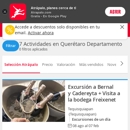
Actividades
Atrápalo, planes cerca de ti
×
ABRIR
Login
Atrapalo.com
Gratis - En Google Play
Querétaro
CAMBIAR
Accede a descuentos solo disponibles en tu
Cualquier tipo
Cualquier fecha
email.
Activar ahora
7 Actividades en Querétaro Departamento
Filtrar
0
filtros aplicados
Selección Atrápalo
Precio
Valoración
Más vendidos
Novedad
D
Excursión a Bernal
y Cadereyta + Visita a
la bodega Freixenet
Tequisquiapan
(Tequisquiapan)
Excursiones de un día
08 ago al 07 feb