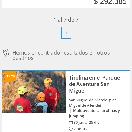
$ 292.385
1
al
7
de
7
1
Hemos encontrado resultados en otros
destinos
10%
Tirolina en el Parque
de Aventura San
Miguel
San Miguel de Allende (San
Miguel de Allende)
Multiaventura, tirolinas y
jumping
30 jun al 29 dic
2 horas