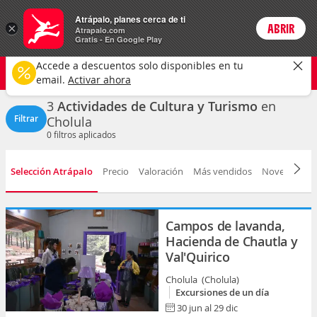
Actividades
Atrápalo, planes cerca de ti
×
ABRIR
Login
Atrapalo.com
Gratis - En Google Play
Cholula ciudad
CAMBIAR
Accede a descuentos solo disponibles en tu
Cultura y turismo
Cualquier fecha
email.
Activar ahora
3
Actividades de Cultura y Turismo
en
Filtrar
Cholula
0
filtros aplicados
Selección Atrápalo
Precio
Valoración
Más vendidos
Novedad
D
Campos de lavanda,
Hacienda de Chautla y
Val'Quirico
Cholula (Cholula)
Excursiones de un día
30 jun al 29 dic