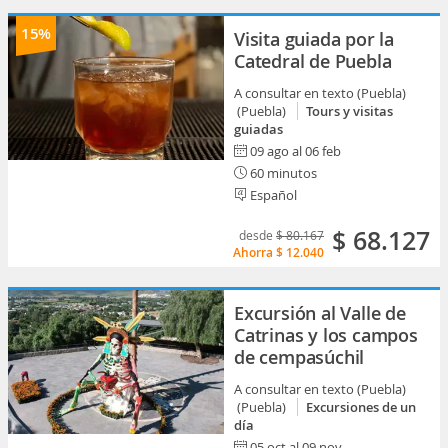
15%
Visita guiada por la
Catedral de Puebla
A consultar en texto (Puebla)
(Puebla)
Tours y visitas
guiadas
09 ago al 06 feb
60 minutos
Español
$ 68.127
desde
$ 80.167
Ahorra
$ 12.040
Excursión al Valle de
Catrinas y los campos
de cempasúchil
A consultar en texto (Puebla)
(Puebla)
Excursiones de un
día
05 oct al 09 nov