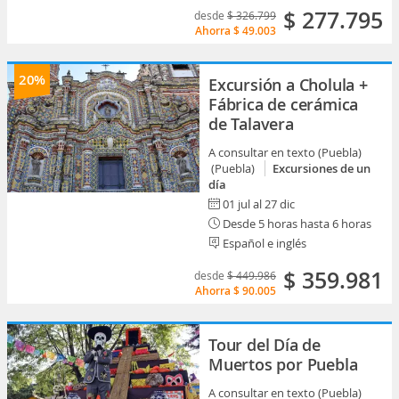
$ 277.795
desde
$ 326.799
Ahorra
$ 49.003
20%
Excursión a Cholula +
Fábrica de cerámica
de Talavera
A consultar en texto (Puebla)
(Puebla)
Excursiones de un
día
01 jul al 27 dic
Desde 5 horas hasta 6 horas
Español e inglés
$ 359.981
desde
$ 449.986
Ahorra
$ 90.005
Tour del Día de
Muertos por Puebla
A consultar en texto (Puebla)