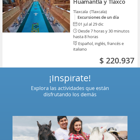
Huamantla y Tlaxco
Tlaxcala (Tlaxcala)
Excursiones de un día
01 jul al 29 dic
Desde 7 horas y 30 minutos
hasta 8 horas
Español, inglés, francés e
italiano
$ 220.937
¡Inspírate!
Explora las actividades que están
disfrutando los demás