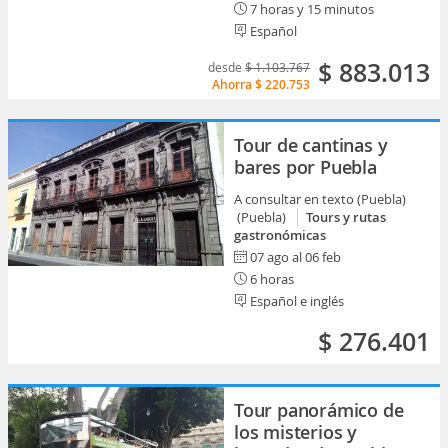
7 horas y 15 minutos
Español
$ 883.013
desde
$ 1.103.767
Ahorra
$ 220.753
Tour de cantinas y
bares por Puebla
A consultar en texto (Puebla)
(Puebla)
Tours y rutas
gastronómicas
07 ago al 06 feb
6 horas
Español e inglés
$ 276.401
Tour panorámico de
los misterios y