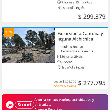
7 horas y 15 minutos
Español e inglés
$ 299.379
15%
Excursión a Cantona y
laguna Alchichica
Cholula (Cholula)
Excursiones de un día
30 jun al 29 dic
8 horas
Español e inglés
$ 277.795
desde
$ 326.799
Ahorra
$ 49.003
Ahorra en tus vuelos, actividades y
entradas.
Conoce Smart