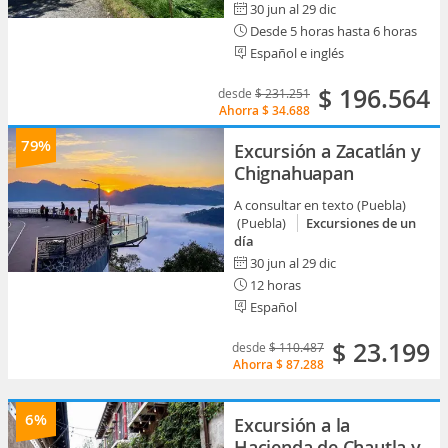
30 jun al 29 dic
Desde 5 horas hasta 6 horas
Español e inglés
$ 196.564
desde
$ 231.251
Ahorra
$ 34.688
79%
Excursión a Zacatlán y
Chignahuapan
A consultar en texto (Puebla)
(Puebla)
Excursiones de un
día
30 jun al 29 dic
12 horas
Español
$ 23.199
desde
$ 110.487
Ahorra
$ 87.288
6%
Excursión a la
Hacienda de Chautla y