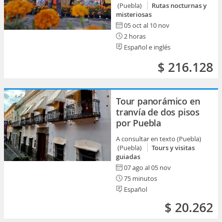
(Puebla)
Rutas nocturnas y
misteriosas
05 oct al 10 nov
2 horas
Español e inglés
$ 216.128
Tour panorámico en
tranvía de dos pisos
por Puebla
A consultar en texto (Puebla)
(Puebla)
Tours y visitas
guiadas
07 ago al 05 nov
75 minutos
Español
$ 20.262