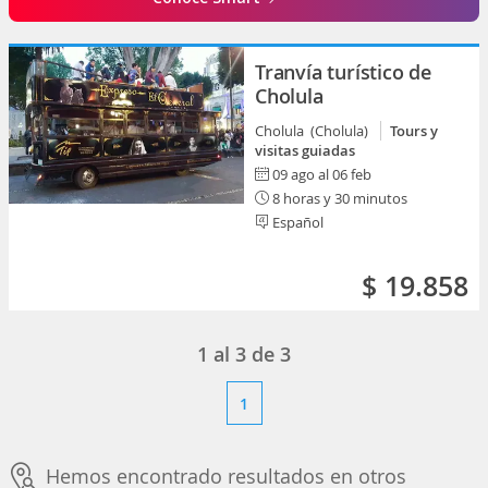
Tranvía turístico de
Cholula
Cholula (Cholula)
Tours y
visitas guiadas
09 ago al 06 feb
8 horas y 30 minutos
Español
$ 19.858
1
al
3
de
3
1
Hemos encontrado resultados en otros