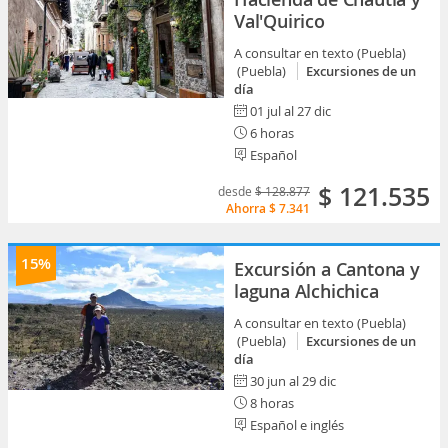
Val'Quirico
A consultar en texto (Puebla)
(Puebla)
Excursiones de un
día
01 jul al 27 dic
6 horas
Español
$ 121.535
desde
$ 128.877
Ahorra
$ 7.341
15%
Excursión a Cantona y
laguna Alchichica
A consultar en texto (Puebla)
(Puebla)
Excursiones de un
día
30 jun al 29 dic
8 horas
Español e inglés