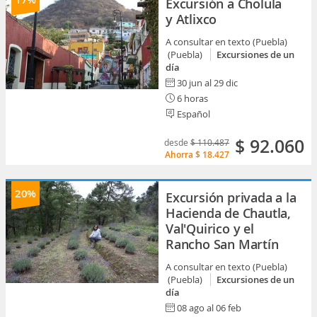
Excursión a Cholula
y Atlixco
A consultar en texto (Puebla)
(Puebla)
Excursiones de un
día
30 jun al 29 dic
6 horas
Español
$ 92.060
desde
$ 110.487
Ahorra
$ 18.427
20%
Excursión privada a la
Hacienda de Chautla,
Val'Quirico y el
Rancho San Martín
A consultar en texto (Puebla)
(Puebla)
Excursiones de un
día
08 ago al 06 feb