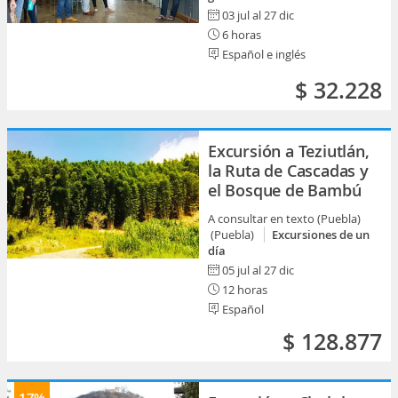
03 jul al 27 dic
6 horas
Español e inglés
$ 32.228
Excursión a Teziutlán,
la Ruta de Cascadas y
el Bosque de Bambú
A consultar en texto (Puebla)
(Puebla)
Excursiones de un
día
05 jul al 27 dic
12 horas
Español
$ 128.877
17%