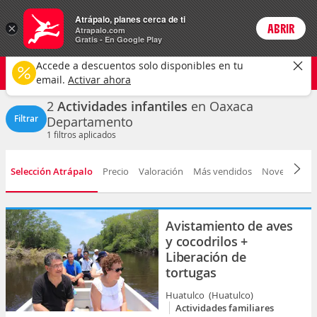
Actividades
Atrápalo, planes cerca de ti
×
ABRIR
Login
Atrapalo.com
Gratis - En Google Play
Oaxaca
CAMBIAR
Accede a descuentos solo disponibles en tu
Actividades infantiles
Cualquier fecha
email.
Activar ahora
2
Actividades infantiles
en Oaxaca
Filtrar
Departamento
1
filtros aplicados
Selección Atrápalo
Precio
Valoración
Más vendidos
Novedad
D
Avistamiento de aves
y cocodrilos +
Liberación de
tortugas
Huatulco (Huatulco)
Actividades familiares