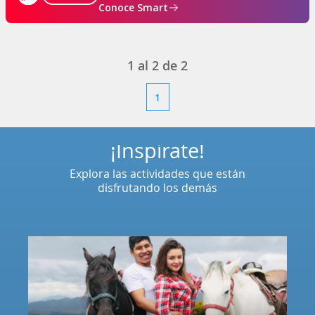
Conoce Smart
1
al
2
de
2
1
¡Inspírate!
Explora las actividades que están
disfrutando los demás