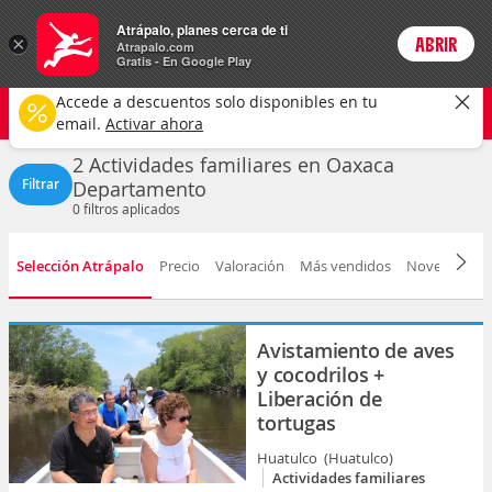
Actividades
Atrápalo, planes cerca de ti
×
ABRIR
Login
Atrapalo.com
Gratis - En Google Play
Oaxaca
CAMBIAR
Accede a descuentos solo disponibles en tu
Actividades familiares
Cualquier fecha
email.
Activar ahora
2 Actividades familiares en Oaxaca
Filtrar
Departamento
0
filtros aplicados
Selección Atrápalo
Precio
Valoración
Más vendidos
Novedad
D
Avistamiento de aves
y cocodrilos +
Liberación de
tortugas
Huatulco (Huatulco)
Actividades familiares