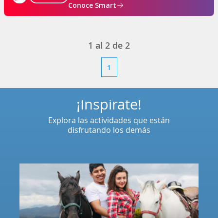
Conoce Smart
1
al
2
de
2
1
¡Inspírate!
Explora las actividades que están
disfrutando los demás