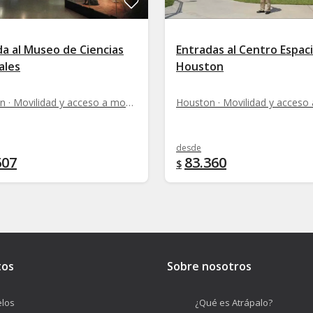
da al Museo de Ciencias
Entradas al Centro Espaci
ales
Houston
Houston · Movilidad y acceso a monumentos
desde
607
83.360
$
tos
Sobre nosotros
los
¿Qué es Atrápalo?