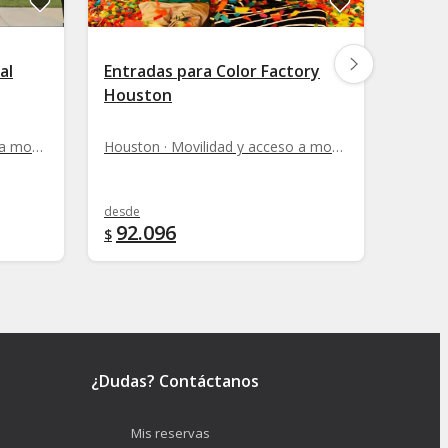
al
Entradas para Color Factory
Hous
Houston
Houston · Movilidad y acceso a monumentos
Houston · Movilidad y acceso a monumentos
desde
desde
92.096
228
$
$
¿Dudas? Contáctanos
Mis reservas