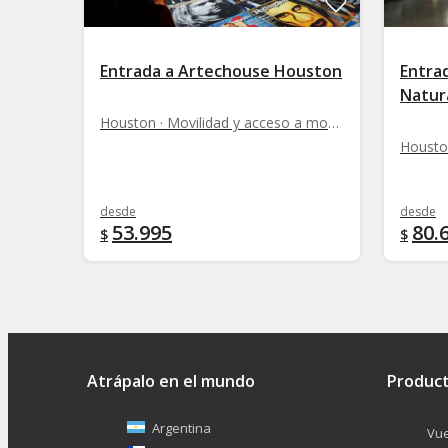
Entrada a Artechouse Houston
Entra
Natur
Houston · Movilidad y acceso a monumentos
desde
desde
53.995
80.
$
$
Atrápalo en el mundo
Produc
Argentina
Vue