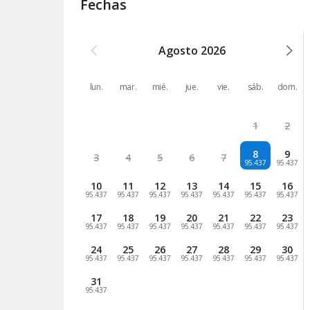
Fechas
Agosto
2026
lun.
mar.
mié.
jue.
vie.
sáb.
dom.
1
2
8
9
3
4
5
6
7
95.437
95.437
10
11
12
13
14
15
16
95.437
95.437
95.437
95.437
95.437
95.437
95.437
17
18
19
20
21
22
23
95.437
95.437
95.437
95.437
95.437
95.437
95.437
24
25
26
27
28
29
30
95.437
95.437
95.437
95.437
95.437
95.437
95.437
31
95.437