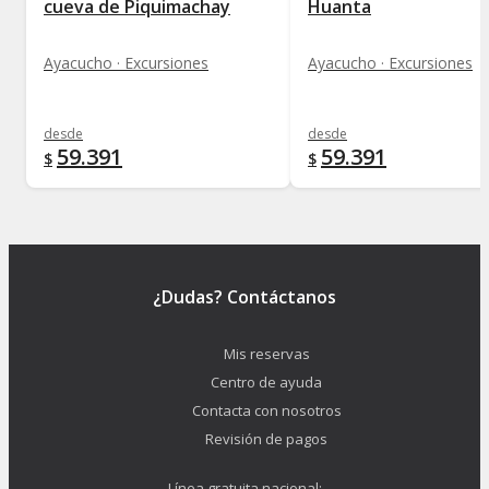
cueva de Piquimachay
Huanta
Ayacucho · Excursiones
Ayacucho · Excursiones
desde
desde
59.391
59.391
$
$
¿Dudas? Contáctanos
Mis reservas
Centro de ayuda
Contacta con nosotros
Revisión de pagos
Línea gratuita nacional: