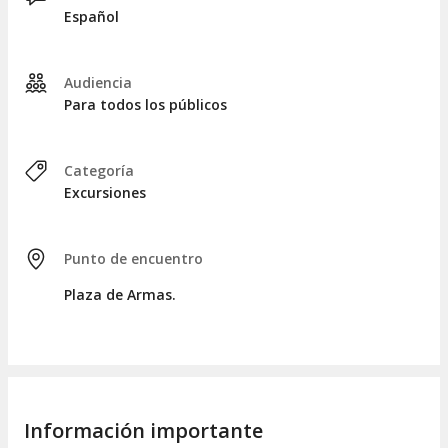
en el punto de encuentro a las 17:00 horas.
Español
Audiencia
Para todos los públicos
Categoría
Excursiones
Punto de encuentro
Plaza de Armas.
Información importante