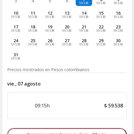
3
4
5
6
59.538
59.538
59.538
10
11
12
13
14
15
16
59.538
59.538
59.538
59.538
59.538
59.538
59.538
17
18
19
20
21
22
23
59.538
59.538
59.538
59.538
59.538
59.538
59.538
24
25
26
27
28
29
30
59.538
59.538
59.538
59.538
59.538
59.538
59.538
31
59.538
Precios mostrados en
Pesos colombianos
vie., 07 agosto
09:15h
$
59.538