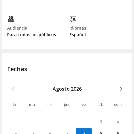
Audiencia
Idiomas
Para todos los públicos
Español
Fechas
Agosto
2026
lun.
mar.
mié.
jue.
vie.
sáb.
dom.
1
2
7
8
9