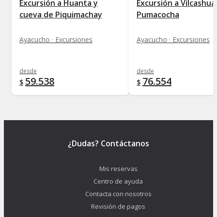
Excursión a Huanta y
Excursión a Vilcashu
cueva de Piquimachay
Pumacocha
Ayacucho · Excursiones
Ayacucho · Excursiones
desde
desde
59.538
76.554
$
$
¿Dudas? Contáctanos
Mis reservas
Centro de ayuda
Contacta con nosotros
Revisión de pagos