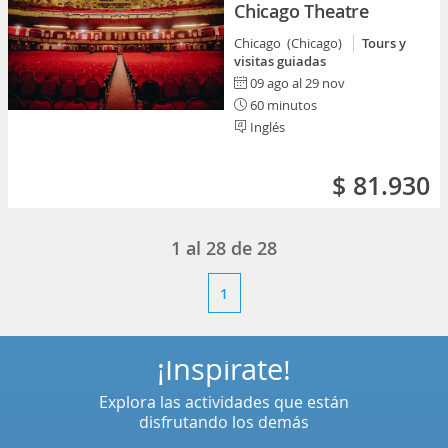
Chicago Theatre
Chicago (Chicago)
Tours y
visitas guiadas
09 ago al 29 nov
60 minutos
Inglés
$ 81.930
1
al
28
de
28
1
¡Inspírate!
Explora las actividades que están
disfrutando los demás