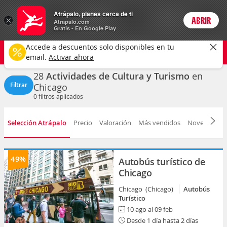
Actividades
Atrápalo, planes cerca de ti
×
ABRIR
Login
Atrapalo.com
Gratis - En Google Play
Chicago ciudad
CAMBIAR
Accede a descuentos solo disponibles en tu
Cultura y turismo
Cualquier fecha
email.
Activar ahora
28
Actividades de Cultura y Turismo
en
Filtrar
Chicago
0
filtros aplicados
Selección Atrápalo
Precio
Valoración
Más vendidos
Novedad
D
49%
Autobús turístico de
Chicago
Chicago (Chicago)
Autobús
Turístico
10 ago al 09 feb
Desde 1 día hasta 2 días