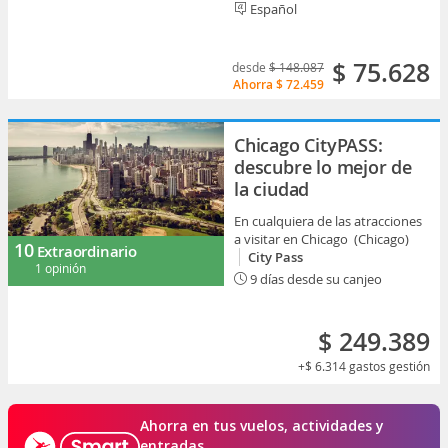
Español
$ 75.628
desde
$ 148.087
Ahorra
$ 72.459
Chicago CityPASS:
descubre lo mejor de
la ciudad
En cualquiera de las atracciones
a visitar en Chicago (Chicago)
10
Extraordinario
City Pass
1 opinión
9 días desde su canjeo
$ 249.389
+$ 6.314
gastos gestión
Ahorra en tus vuelos, actividades y
entradas.