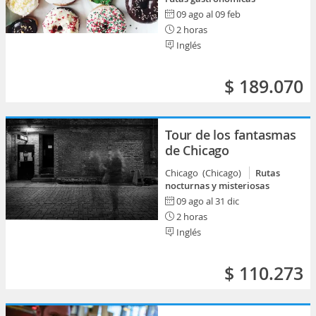
09 ago al 09 feb
2 horas
Inglés
$ 189.070
Tour de los fantasmas
de Chicago
Chicago (Chicago)
Rutas
nocturnas y misteriosas
09 ago al 31 dic
2 horas
Inglés
$ 110.273