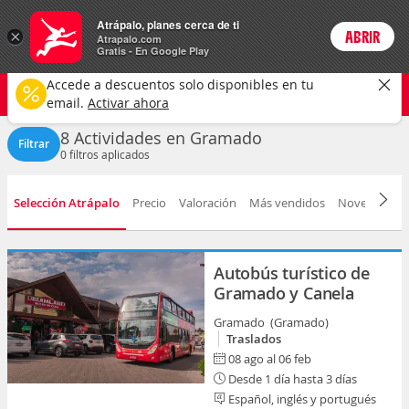
Actividades
Atrápalo, planes cerca de ti
×
ABRIR
Login
Atrapalo.com
Gratis - En Google Play
Gramado ciudad
CAMBIAR
Accede a descuentos solo disponibles en tu
Cualquier tipo
Cualquier fecha
email.
Activar ahora
8 Actividades en Gramado
Filtrar
0
filtros aplicados
Selección Atrápalo
Precio
Valoración
Más vendidos
Novedad
D
Autobús turístico de
Gramado y Canela
Gramado (Gramado)
Traslados
08 ago al 06 feb
Desde 1 día hasta 3 días
Español, inglés y portugués