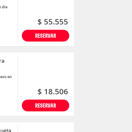
n día
$ 55.555
RESERVAR
ra
seos en
$ 18.506
RESERVAR
queta