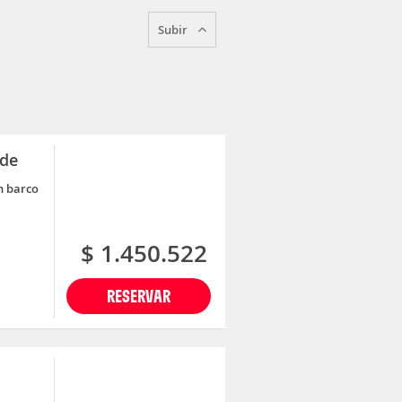
Subir
nde
n barco
$ 1.450.522
RESERVAR