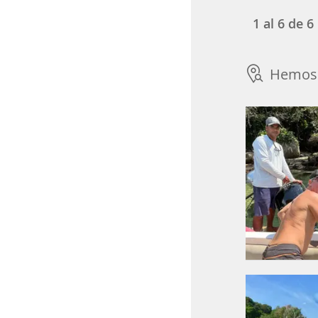
1
al
6
de
6
Hemos 