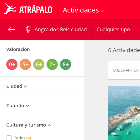
Actividades
Angra dos Reis ciudad
Cualquier tipo
Valoración
6 Actividad
0+
5+
6+
7+
8+
ORDENAR POR:
Ciudad
Cuándo
Cultura y turismo
Todos
(4)