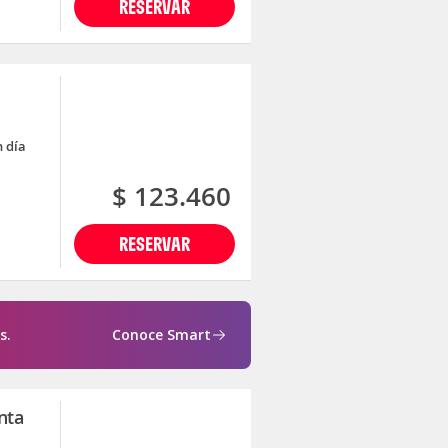
RESERVAR
n día
$ 123.460
RESERVAR
s.
Conoce Smart
nta