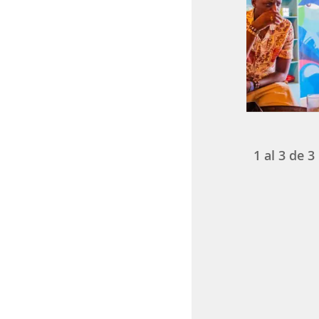
1
al
3
de
3