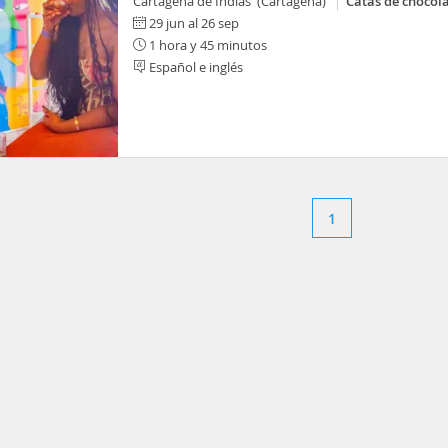
Cartagena de Indias (Cartagena)
Catas de chocol
29 jun al 26 sep
1 hora y 45 minutos
Español e inglés
1