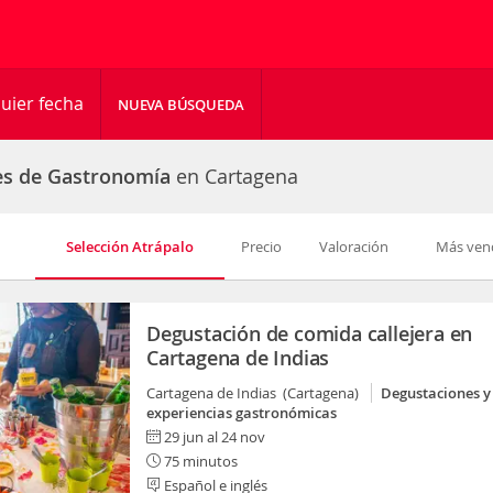
uier fecha
NUEVA BÚSQUEDA
es de Gastronomía
en Cartagena
Selección Atrápalo
Precio
Valoración
Más ven
Degustación de comida callejera en
Cartagena de Indias
Cartagena de Indias (Cartagena)
Degustaciones y
experiencias gastronómicas
29 jun al 24 nov
75 minutos
Español e inglés