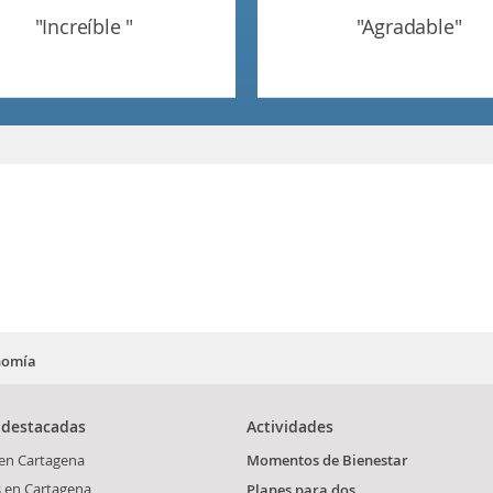
"increíble "
"agradable"
nomía
 destacadas
Actividades
 en Cartagena
Momentos de Bienestar
s en Cartagena
Planes para dos