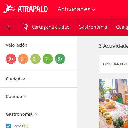
Actividades
Cartagena ciudad
Gastronomía
Cualq
Valoración
3
Actividad
0+
5+
6+
7+
8+
ORDENAR POR:
Ciudad
Cuándo
Gastronomía
Todos
(3)