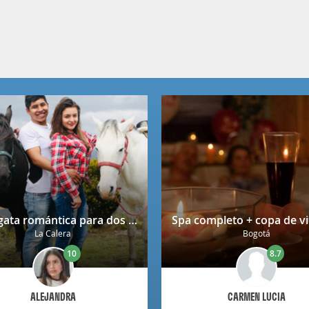
Cabalgata romántica para dos en La Calera con decoración
La Calera
Bogotá
10
8.7
ALEJANDRA
CARMEN LUCIA