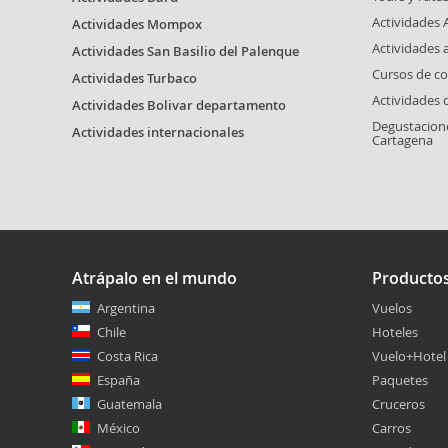
Actividades 
Actividades Mompox
Actividades 
Actividades San Basilio del Palenque
Cursos de co
Actividades Turbaco
Actividades
Actividades Bolivar departamento
Degustacione
Actividades internacionales
Cartagena
Atrápalo en el mundo
Producto
Argentina
Vuelos
Chile
Hoteles
Costa Rica
Vuelo+Hotel
España
Paquetes
Guatemala
Cruceros
México
Carros