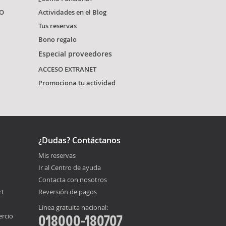
O
Actividades en el Blog
Tus reservas
Bono regalo
Especial proveedores
ACCESO EXTRANET
Promociona tu actividad
¿Dudas? Contáctanos
Mis reservas
Ir al Centro de ayuda
Contacta con nosotros
rt
Reversión de pagos
Línea gratuita nacional:
ercio
018000-180707