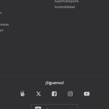
Supertransporte
Sostenibilidad
os
presas
art
¡Síguenos!