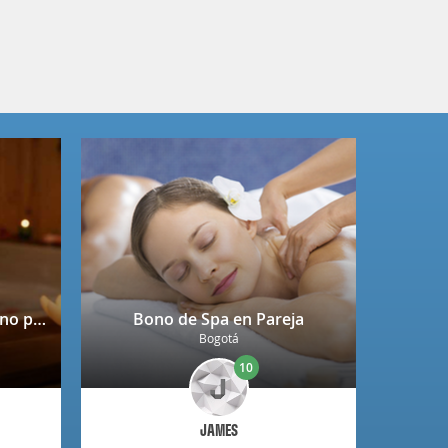
Spa completo + copa de vino para 2 personas en Niza
Bono de Spa en Pareja
Bogotá
10
JAMES