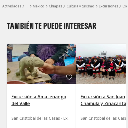
Actividades
…
México
Chiapas
Cultura y turismo
Excursiones
Exc
Mostrar todos los niveles
TAMBIÉN TE PUEDE INTERESAR
Excursión a Amatenango
Excursión a San Juan
del Valle
Chamula y Zinacantá
San Cristobal de las Casas · Excursiones