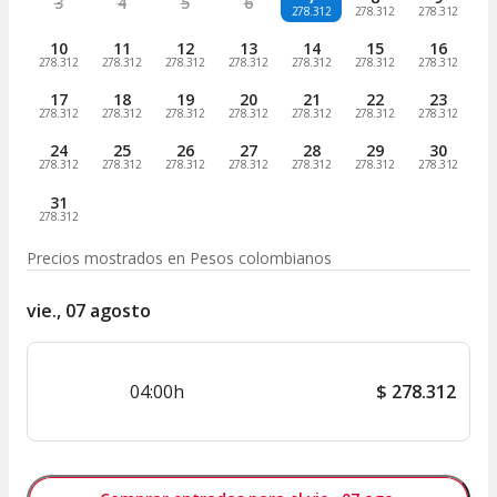
3
4
5
6
278.312
278.312
278.312
10
11
12
13
14
15
16
278.312
278.312
278.312
278.312
278.312
278.312
278.312
17
18
19
20
21
22
23
278.312
278.312
278.312
278.312
278.312
278.312
278.312
24
25
26
27
28
29
30
278.312
278.312
278.312
278.312
278.312
278.312
278.312
31
278.312
Precios mostrados en
Pesos colombianos
vie., 07 agosto
04:00h
$
278.312