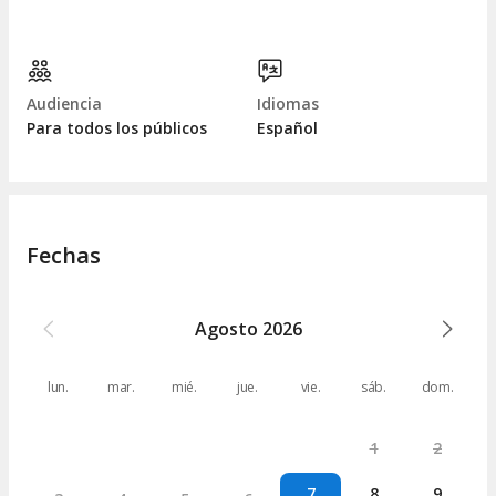
Audiencia
Idiomas
Para todos los públicos
Español
Fechas
Agosto
2026
lun.
mar.
mié.
jue.
vie.
sáb.
dom.
1
2
7
8
9