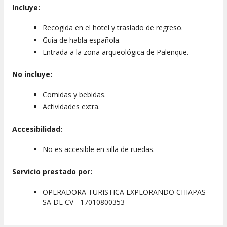
Incluye:
Desayuno y almuerzo.
Entradas a las zonas arqueológicas (deben pagarse
Recogida en el hotel y traslado de regreso.
en el lugar).
Guía de habla española.
Lugar de encuentro
Entrada a la zona arqueológica de Palenque.
El punto de encuentro será en el hotel donde te alojes en San
Cristóbal de las Casas. Se confirmará la hora de recogida al
No incluye:
momento de la reserva.
Comidas y bebidas.
Salida desde otros puntos de México
Actividades extra.
Este tour sale desde San Cristóbal de las Casas. También
Accesibilidad:
puedes reservar la excursión a Agua Azul, Misol-Há y
Palenque desde
Tuxtla Gutiérrez
.
No es accesible en silla de ruedas.
Servicio prestado por:
OPERADORA TURISTICA EXPLORANDO CHIAPAS
SA DE CV - 17010800353