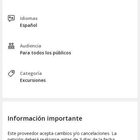
destacar que
su pedestal rinde homenaje a la cultura
prehispánica
. Desde este punto también se obtienen
panorámicas impresionantes de Tuxtla Gutiérrez.
Idiomas
Español
Finalmente, concliremos nuestro recorrido y os dejaremos
en vuestro hotel alrededor de las 18:00 horas.
Audiencia
Para todos los públicos
Categoría
Excursiones
Información importante
Este proveedor acepta cambios y/o cancelaciones. La
petición deberá realizarse antes de 3 días de la fecha