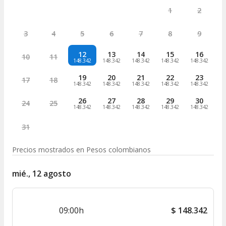
1
2
3
4
5
6
7
8
9
12
13
14
15
16
10
11
148.342
148.342
148.342
148.342
148.342
19
20
21
22
23
17
18
148.342
148.342
148.342
148.342
148.342
26
27
28
29
30
24
25
148.342
148.342
148.342
148.342
148.342
31
Precios mostrados en
Pesos colombianos
mié., 12 agosto
09:00h
$
148.342