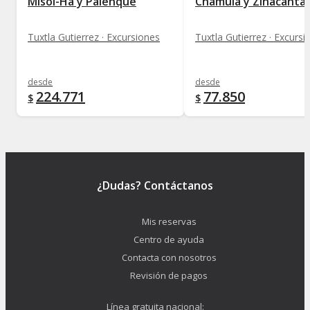
Misol-Há y Palenque
Chamula y Zinacantá
Tuxtla Gutierrez · Excursiones
Tuxtla Gutierrez · Excursi
desde
desde
224.771
77.850
$
$
¿Dudas? Contáctanos
Mis reservas
Centro de ayuda
Contacta con nosotros
Revisión de pagos
Línea gratuita nacional: