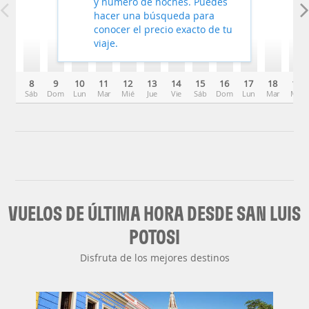
y número de noches. Puedes
hacer una búsqueda para
conocer el precio exacto de tu
viaje.
8
9
10
11
12
13
14
15
16
17
18
19
Sáb
Dom
Lun
Mar
Mié
Jue
Vie
Sáb
Dom
Lun
Mar
Mié
VUELOS DE ÚLTIMA HORA DESDE SAN LUIS
POTOSI
Disfruta de los mejores destinos