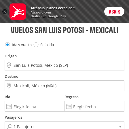
Vuelos
Atrápalo, planes cerca de ti
×
ABRIR
Login
Atrapalo.com
Gratis - En Google Play
VUELOS SAN LUIS POTOSI - MEXICALI
Ida y vuelta
Solo ida
Origen
Destino
Ida
Regreso
Pasajeros