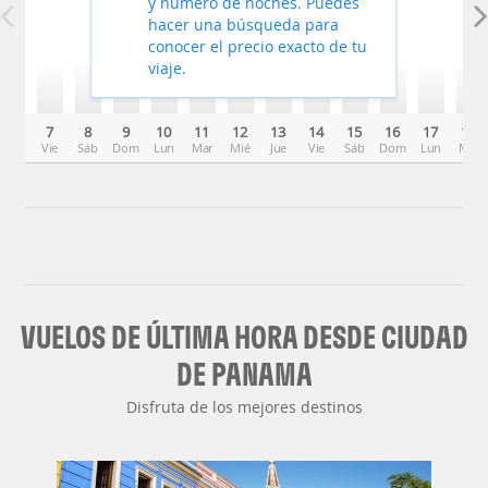
y número de noches. Puedes
hacer una búsqueda para
conocer el precio exacto de tu
viaje.
7
8
9
10
11
12
13
14
15
16
17
18
Vie
Sáb
Dom
Lun
Mar
Mié
Jue
Vie
Sáb
Dom
Lun
Mar
VUELOS DE ÚLTIMA HORA DESDE CIUDAD
DE PANAMA
Disfruta de los mejores destinos