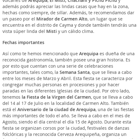
volcanes de
Arequipa
,
El Misti, Chachani y Pichu Pichu
y
además podrás apreciar las lindas casas que hay en la zona,
hechas como siempre, de sillar. Además, te recomendamos dar
un paseo por el
Mirador de Carmen Alto
, un lugar que se
encuentra en el distrito de Cayma y donde también tendrás una
vista súper linda del
Misti
y un cálido clima.
Fechas importantes
Así como te hemos mencionado que
Arequipa
es dueña de una
reconocida gastronomía, también posee una gran historia. Es
por esto que cuentan con una serie de celebraciones
importantes, tales como, la
Semana Santa
, que se lleva a cabo
entre los meses de Marzo y Abril. Esta fiesta se caracteriza por
congregar muchas personas en procesiones y por hacer
paradas en las diferentes Iglesias de la ciudad. Por otro lado,
tenemos
la Fiesta de la Virgen del Carmen
, que se lleva a cabo
del 14 al 17 de Julio en la localidad de Carmen Alto. También
está el
Aniversario de la ciudad de Arequipa
, una de las fiestas
más importantes de todo el año. Se lleva a cabo en el mes de
Agosto, siendo el día central el día 15 de Agosto. Durante esta
fiesta se organizan corsos por la ciudad, festivales de danzas
folclóricas y la reconocida Cerveza Arequipeña, organiza un