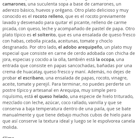
camarones
, una suculenta sopa a base de camarones, un
aderezo básico, huevos y orégano. Otro plato delicioso y muy
conocido es el
rocoto relleno
, que es el rocoto previamente
lavado y desvenado para quitar el picante, relleno de carme
picada, con queso, leche y acompañado de pastel de papa. Otro
plato típico es
el solterito
, que es una ensalada de queso fresco
con habas, cebolla picada, aceitunas, tomate y choclo
desgranado. Por otro lado,
el adobo arequipeño
, un plato muy
especial que consiste en carne de cerdo adobada con chicha de
jora, especias y cocido a la olla, también está
la ocopa
, una
entrada que consiste en papas sancochadas, bañadas por una
crema de huacatay, queso fresco y maní. Además, no dejes de
probar
el escribano
, una ensalada de papas, rocoto, vinagre,
aceite, tomate y perejil. Para terminar, no puedes perderte un
postre típico y artesanal en Arequipa, muy simple pero
riquísimo, está
el queso helado
, una especie de hielo triturado,
mezclado con leche, azúcar, coco rallado, vainilla y que se
conserva a baja temperatura dentro de una paila, que se bate
manualmente y que tiene debajo muchos cubos de hielo para
que así conserve la textura ideal y luego se le espolvorea canela
molida.