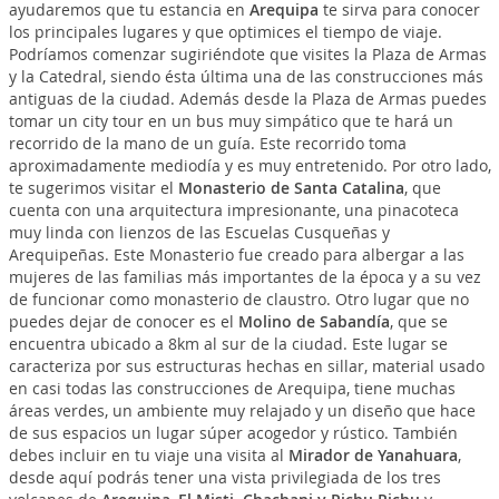
ayudaremos que tu estancia en
Arequipa
te sirva para conocer
los principales lugares y que optimices el tiempo de viaje.
Podríamos comenzar sugiriéndote que visites la Plaza de Armas
y la Catedral, siendo ésta última una de las construcciones más
antiguas de la ciudad. Además desde la Plaza de Armas puedes
tomar un city tour en un bus muy simpático que te hará un
recorrido de la mano de un guía. Este recorrido toma
aproximadamente mediodía y es muy entretenido. Por otro lado,
te sugerimos visitar el
Monasterio de Santa Catalina
, que
cuenta con una arquitectura impresionante, una pinacoteca
muy linda con lienzos de las Escuelas Cusqueñas y
Arequipeñas. Este Monasterio fue creado para albergar a las
mujeres de las familias más importantes de la época y a su vez
de funcionar como monasterio de claustro. Otro lugar que no
puedes dejar de conocer es el
Molino de Sabandía
, que se
encuentra ubicado a 8km al sur de la ciudad. Este lugar se
caracteriza por sus estructuras hechas en sillar, material usado
en casi todas las construcciones de Arequipa, tiene muchas
áreas verdes, un ambiente muy relajado y un diseño que hace
de sus espacios un lugar súper acogedor y rústico. También
debes incluir en tu viaje una visita al
Mirador de Yanahuara
,
desde aquí podrás tener una vista privilegiada de los tres