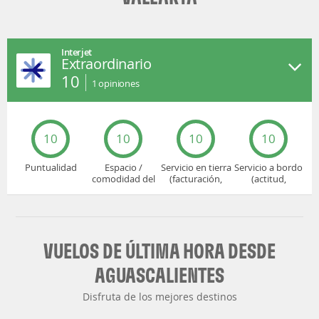
Interjet
Extraordinario
10
1
opiniones
10
10
10
10
Puntualidad
Espacio /
Servicio en tierra
Servicio a bordo
comodidad del
(facturación,
(actitud,
asiento
embarque...)
cuidado...)
VUELOS DE ÚLTIMA HORA DESDE
AGUASCALIENTES
Disfruta de los mejores destinos