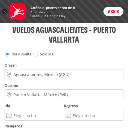
Vuelos
Atrápalo, planes cerca de ti
×
ABRIR
Login
Atrapalo.com
Gratis - En Google Play
VUELOS AGUASCALIENTES - PUERTO
VALLARTA
Ida y vuelta
Solo ida
Origen
Destino
Ida
Regreso
Pasajeros