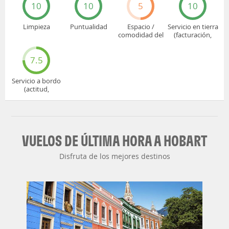
10
10
5
10
Limpieza
Puntualidad
Espacio /
Servicio en tierra
comodidad del
(facturación,
asiento
embarque...)
7.5
Servicio a bordo
(actitud,
cuidado...)
VUELOS DE ÚLTIMA HORA A HOBART
Disfruta de los mejores destinos