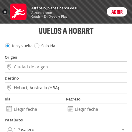
Vuelos
Atrápalo, planes cerca de ti
×
ABRIR
Login
Atrapalo.com
Gratis - En Google Play
VUELOS A HOBART
Ida y vuelta
Solo ida
Origen
Destino
Ida
Regreso
Pasajeros