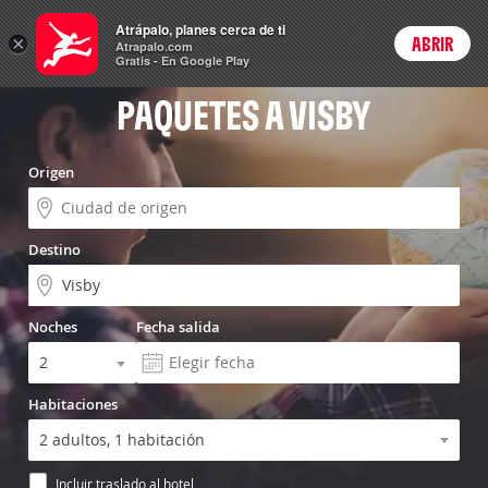
Vuelo+Hotel
Atrápalo, planes cerca de ti
×
ABRIR
Login
Atrapalo.com
Gratis - En Google Play
PAQUETES A VISBY
Origen
Destino
Noches
Fecha salida
Habitaciones
Incluir traslado al hotel