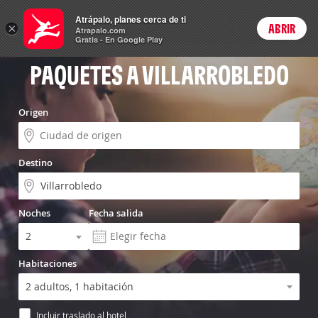
Vuelo+Hotel
Atrápalo, planes cerca de ti
×
ABRIR
Login
Atrapalo.com
Gratis - En Google Play
PAQUETES A VILLARROBLEDO
Origen
Destino
Noches
Fecha salida
Habitaciones
Incluir traslado al hotel