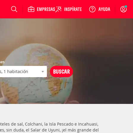
Login
nes
eles de sal, Colchani, la Isla Pescado e Incahuasi,
s, sin duda, el Salar de Uyuni, ¡el más grande del