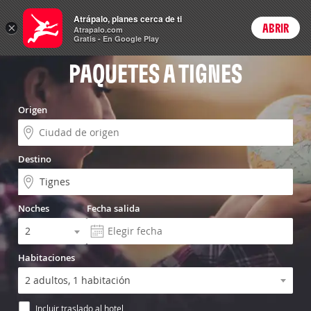
Vuelo+Hotel
Atrápalo, planes cerca de ti
×
ABRIR
Login
Atrapalo.com
Gratis - En Google Play
PAQUETES A TIGNES
Origen
Destino
Noches
Fecha salida
Habitaciones
Incluir traslado al hotel