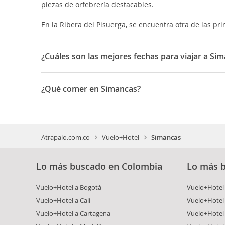
piezas de orfebrería destacables.
En la Ribera del Pisuerga, se encuentra otra de las pri
¿Cuáles son las mejores fechas para viajar a Si
El 6 de agosto se celebra El Salvador y el 8 de septiem
¿Qué comer en Simancas?
Simancas es un lugar de gran tradición gastronómica,
unas pastas típicas que se elaboran en el pueblo.
Atrapalo.com.co
Vuelo+Hotel
Simancas
Lo más buscado en Colombia
Lo más 
Vuelo+Hotel a Bogotá
Vuelo+Hotel 
Vuelo+Hotel a Cali
Vuelo+Hotel
Vuelo+Hotel a Cartagena
Vuelo+Hotel