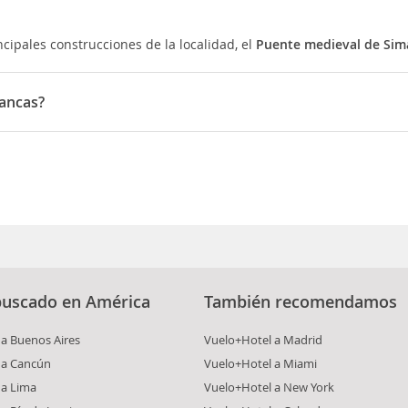
ncipales construcciones de la localidad, el
Puente medieval de
Sim
mancas?
bre la Virgen del Arrabal.
 con muchos restaurantes que sirven sobre todo cocina castellana.
buscado en América
También recomendamos
a Buenos Aires
Vuelo+Hotel a Madrid
 a Cancún
Vuelo+Hotel a Miami
 a Lima
Vuelo+Hotel a New York