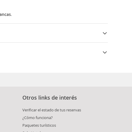
ancas
.
 No hay que dejar de probar las
peonillas
,
Otros links de interés
Verificar el estado de tus reservas
¿Cómo funciona?
Paquetes turísticos