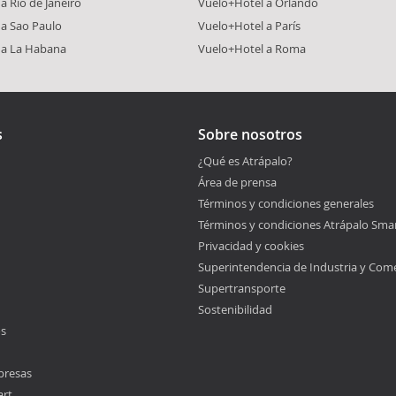
a Río de Janeiro
Vuelo+Hotel a Orlando
 a Sao Paulo
Vuelo+Hotel a París
 a La Habana
Vuelo+Hotel a Roma
s
Sobre nosotros
¿Qué es Atrápalo?
Área de prensa
Términos y condiciones generales
Términos y condiciones Atrápalo Sma
Privacidad y cookies
Superintendencia de Industria y Com
Supertransporte
Sostenibilidad
os
presas
art