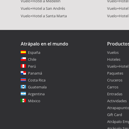
Vuelo+Hotel a Medellín
Vuelo+Hotel 
Vuelo+Hotel a San Andrés
Vuelo+Hotel
Vuelo+Hotel a Santa Marta
Vuelo+Hotel
Atrápalo en el mundo
Producto
España
Vuelos
Chile
Hoteles
Perú
Vuelo+Hotel
Panamá
Paquetes
Costa Rica
Cruceros
Guatemala
Carros
Argentina
Entradas
México
Actividades
Atrapapunt
Gift Card
Atrápalo Em
Atrápalo Sm