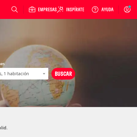
Login
nes
olid
.