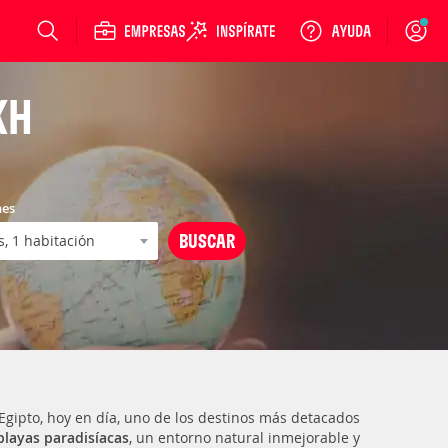
Login
KH
nes
gipto, hoy en día, uno de los destinos más detacados
playas paradisíacas
, un entorno natural inmejorable y