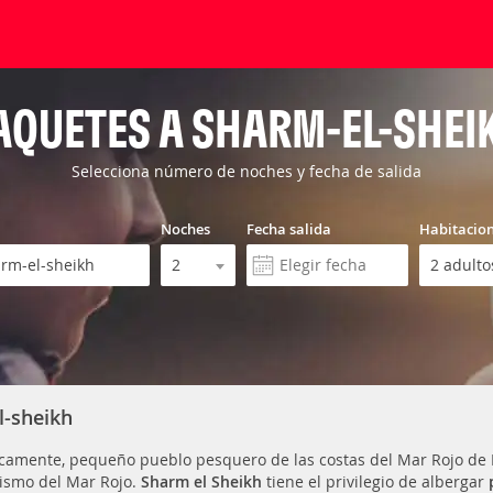
AQUETES A SHARM-EL-SHEI
Selecciona número de noches y fecha de salida
Noches
Fecha salida
Habitacio
l-sheikh
icamente, pequeño pueblo pesquero de las costas del Mar Rojo de E
rismo del Mar Rojo.
Sharm el Sheikh
tiene el privilegio de albergar