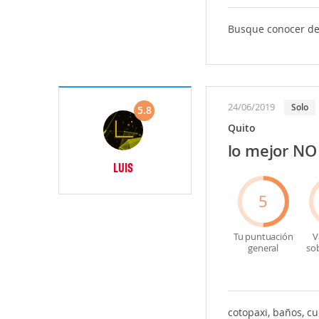
Busque conocer de s
24/06/2019
Solo
5.8
Quito
lo mejor NO
LUIS
5
Tu puntuación
V
general
so
cotopaxi, baños, c