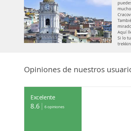
puedes
muchos
Cracov
Tambié
mirado
Aquí l
Si lo 
trekkin
Opiniones de nuestros usuari
Excelente
8.6
6
opiniones