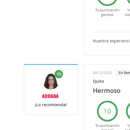
Tu puntuación
V
general
so
Nuestra experienci
04/12/2022
En fam
10
Quito
Hermoso
ADRIANA
¡Lo recomienda!
10
Tu puntuación
V