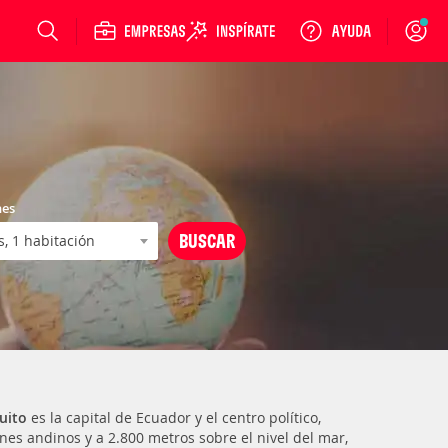
Login
nes
uito
es la capital de Ecuador y el centro político,
anes andinos y a 2.800 metros sobre el nivel del mar,