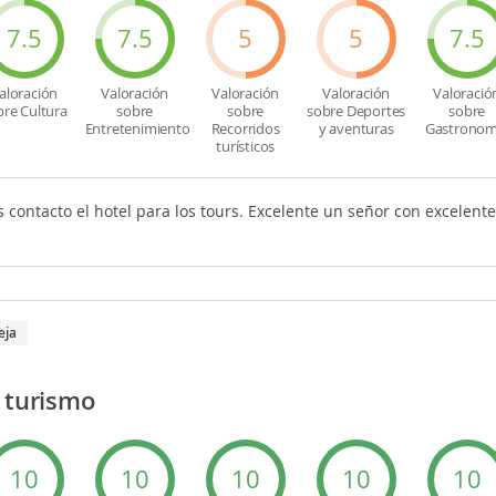
7.5
7.5
5
5
7.5
aloración
Valoración
Valoración
Valoración
Valoració
bre Cultura
sobre
sobre
sobre Deportes
sobre
Entretenimiento
Recorridos
y aventuras
Gastronom
turísticos
 contacto el hotel para los tours. Excelente un señor con excelent
eja
e turismo
10
10
10
10
10