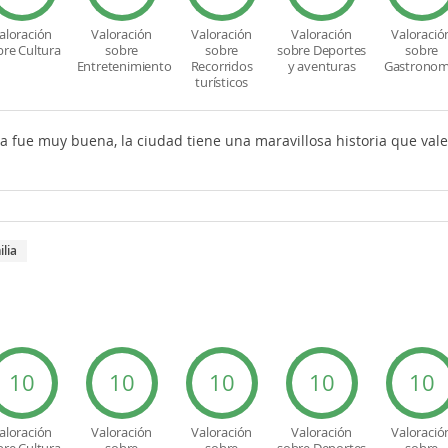
aloración
Valoración
Valoración
Valoración
Valoració
bre Cultura
sobre
sobre
sobre Deportes
sobre
Entretenimiento
Recorridos
y aventuras
Gastronom
turísticos
a fue muy buena, la ciudad tiene una maravillosa historia que vale
ilia
10
10
10
10
10
aloración
Valoración
Valoración
Valoración
Valoració