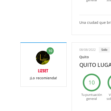
general
so
Una ciudad que bri
08/08/2022
Solo
10
Quito
QUITO LUG
LIZSET
¡Lo recomienda!
10
Tu puntuación
V
general
so