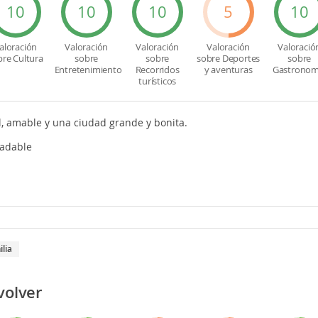
10
10
10
5
10
aloración
Valoración
Valoración
Valoración
Valoració
bre Cultura
sobre
sobre
sobre Deportes
sobre
Entretenimiento
Recorridos
y aventuras
Gastronom
turísticos
, amable y una ciudad grande y bonita.
adable
ilia
volver