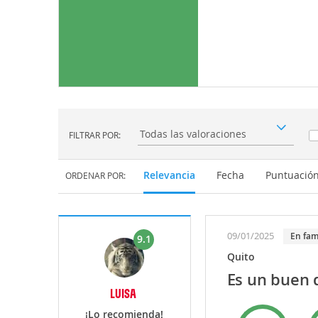
FILTRAR POR:
Filtrar por:
Relevancia
Fecha
Puntuació
ORDENAR POR:
09/01/2025
En fam
9.1
Quito
Es un buen 
LUISA
¡Lo recomienda!