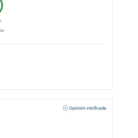
n
ía
Opinión verificada