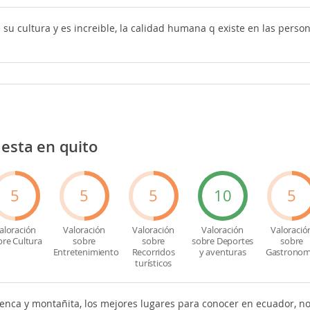
u cultura y es increible, la calidad humana q existe en las person
 esta en quito
5
5
5
10
5
aloración
Valoración
Valoración
Valoración
Valoració
bre Cultura
sobre
sobre
sobre Deportes
sobre
Entretenimiento
Recorridos
y aventuras
Gastronom
turísticos
uenca y montañita, los mejores lugares para conocer en ecuador, n