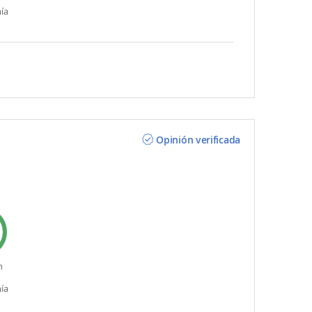
ía
Opinión verificada
n
ía