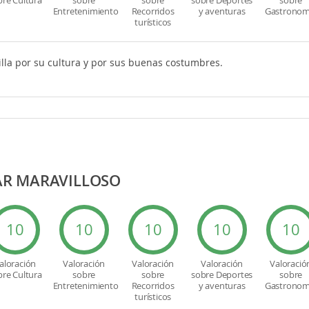
bre Cultura
sobre
sobre
sobre Deportes
sobre
Entretenimiento
Recorridos
y aventuras
Gastronom
turísticos
lla por su cultura y por sus buenas costumbres.
AR MARAVILLOSO
10
10
10
10
10
aloración
Valoración
Valoración
Valoración
Valoració
bre Cultura
sobre
sobre
sobre Deportes
sobre
Entretenimiento
Recorridos
y aventuras
Gastronom
turísticos