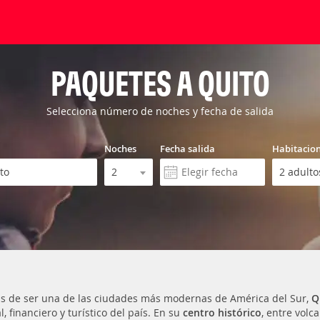
PAQUETES A QUITO
Selecciona número de noches y fecha de salida
Noches
Fecha salida
Habitacio
 de ser una de las ciudades más modernas de América del Sur,
Q
l, financiero y turístico del país. En su
centro histórico
, entre volc