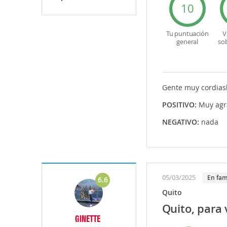
10
Tu puntuación
V
general
so
Gente muy cordiasl
POSITIVO:
Muy agr
NEGATIVO:
nada
05/03/2025
En fam
6.6
Quito
Quito, para 
GINETTE