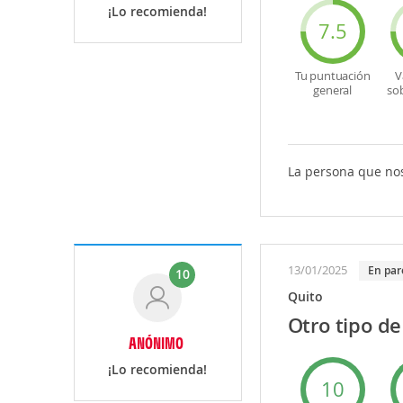
¡Lo recomienda!
7.5
Tu puntuación
V
general
so
La persona que nos
13/01/2025
En par
10
Quito
Otro tipo d
ANÓNIMO
¡Lo recomienda!
10