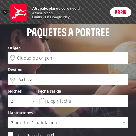
Vuelo+Hotel
Atrápalo, planes cerca de ti
×
ABRIR
Login
Atrapalo.com
Gratis - En Google Play
PAQUETES A PORTREE
Origen
Destino
Noches
Fecha salida
Habitaciones
Incluir traslado al hotel