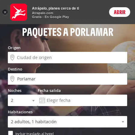
Vuelo+Hotel
Atrápalo, planes cerca de ti
×
ABRIR
Login
Atrapalo.com
Gratis - En Google Play
PAQUETES A PORLAMAR
Origen
Destino
Noches
Fecha salida
Habitaciones
Incluir traslado al hotel