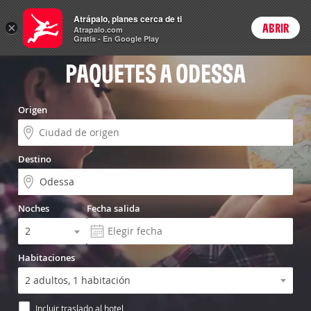
Vuelo+Hotel
Atrápalo, planes cerca de ti
×
ABRIR
Login
Atrapalo.com
Gratis - En Google Play
PAQUETES A ODESSA
Origen
Destino
Noches
Fecha salida
Habitaciones
Incluir traslado al hotel