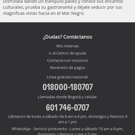
Disfrútala dando un tranquilo paseo y conoce sus encantos
culturales, prueba su gastronomía y déjate seducir por sus
magnificas vistas hacia en el Mar Negro.
¿Dudas? Contáctanos
Mis reservas
Ir al Centro de ayuda
Contacta con nosotros
Reversión de pagos
Línea gratuita nacional:
018000-180707
Llamadas desde Bogotá y celular:
601 746-0707
Llámanos de lunes a sábado de 8 am a 6 pm, domingos y festivos 9
am a 1 pm
WhatsApp - Servicio postventa - Lunes a sábado 10 am a 8 pm,
domingos y festivos 1 pm a 5 pm: