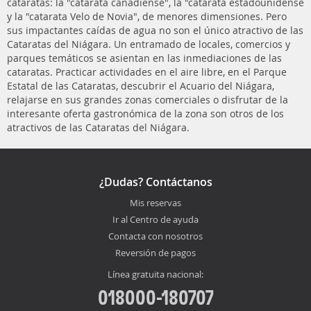
cataratas: la "catarata canadiense", la "catarata estadounidense
y la "catarata Velo de Novia", de menores dimensiones. Pero
sus impactantes caídas de agua no son el único atractivo de las
Cataratas del Niágara. Un entramado de locales, comercios y
parques temáticos se asientan en las inmediaciones de las
cataratas. Practicar actividades en el aire libre, en el Parque
Estatal de las Cataratas, descubrir el Acuario del Niágara,
relajarse en sus grandes zonas comerciales o disfrutar de la
interesante oferta gastronómica de la zona son otros de los
atractivos de las Cataratas del Niágara.
¿Dudas? Contáctanos
Mis reservas
Ir al Centro de ayuda
Contacta con nosotros
Reversión de pagos
Línea gratuita nacional:
018000-180707