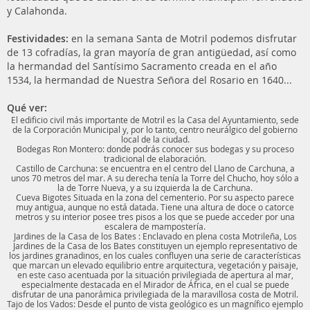
y Calahonda.
Festividades:
en la semana Santa de Motril podemos disfrutar
de 13 cofradías, la gran mayoría de gran antigüedad, así como
la hermandad del Santísimo Sacramento creada en el año
1534, la hermandad de Nuestra Señora del Rosario en 1640...
Qué ver:
El edificio civil más importante de Motril es la Casa del Ayuntamiento, sede
de la Corporación Municipal y, por lo tanto, centro neurálgico del gobierno
local de la ciudad.
Bodegas Ron Montero: donde podrás conocer sus bodegas y su proceso
tradicional de elaboración.
Castillo de Carchuna: se encuentra en el centro del Llano de Carchuna, a
unos 70 metros del mar. A su derecha tenía la Torre del Chucho, hoy sólo a
la de Torre Nueva, y a su izquierda la de Carchuna.
Cueva Bigotes Situada en la zona del cementerio. Por su aspecto parece
muy antigua, aunque no está datada. Tiene una altura de doce o catorce
metros y su interior posee tres pisos a los que se puede acceder por una
escalera de mampostería.
Jardines de la Casa de los Bates : Enclavado en plena costa Motrileña, Los
Jardines de la Casa de los Bates constituyen un ejemplo representativo de
los jardines granadinos, en los cuales confluyen una serie de características
que marcan un elevado equilibrio entre arquitectura, vegetación y paisaje,
en este caso acentuada por la situación privilegiada de apertura al mar,
especialmente destacada en el Mirador de África, en el cual se puede
disfrutar de una panorámica privilegiada de la maravillosa costa de Motril.
Tajo de los Vados: Desde el punto de vista geológico es un magnífico ejemplo