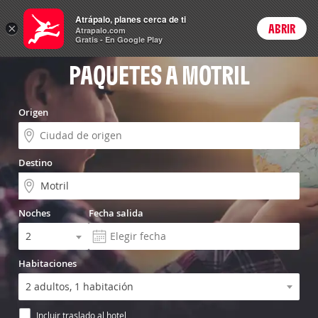
Vuelo+Hotel
Atrápalo, planes cerca de ti
×
ABRIR
Login
Atrapalo.com
Gratis - En Google Play
PAQUETES A MOTRIL
Origen
Destino
Noches
Fecha salida
Habitaciones
Incluir traslado al hotel