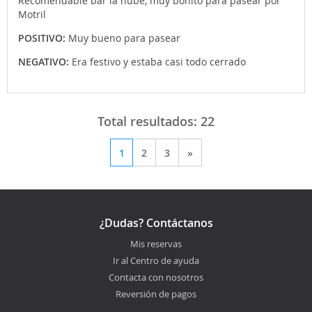
Recomendable bar la nube, muy bonito para pasear por
Motril
POSITIVO:
Muy bueno para pasear
NEGATIVO:
Era festivo y estaba casi todo cerrado
Total resultados:
22
1
2
3
»
¿Dudas? Contáctanos
Mis reservas
Ir al Centro de ayuda
Contacta con nosotros
Reversión de pagos