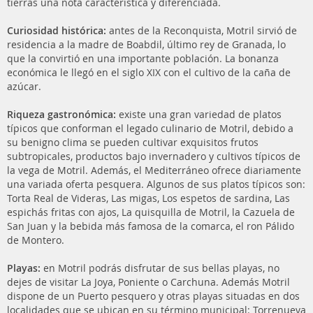
tierras una nota característica y diferenciada.
Curiosidad histórica:
antes de la Reconquista, Motril sirvió de
residencia a la madre de Boabdil, último rey de Granada, lo
que la convirtió en una importante población. La bonanza
económica le llegó en el siglo XIX con el cultivo de la caña de
azúcar.
Riqueza gastronómica:
existe una gran variedad de platos
típicos que conforman el legado culinario de Motril, debido a
su benigno clima se pueden cultivar exquisitos frutos
subtropicales, productos bajo invernadero y cultivos típicos de
la vega de Motril. Además, el Mediterráneo ofrece diariamente
una variada oferta pesquera. Algunos de sus platos típicos son:
Torta Real de Videras, Las migas, Los espetos de sardina, Las
espichás fritas con ajos, La quisquilla de Motril, la Cazuela de
San Juan y la bebida más famosa de la comarca, el ron Pálido
de Montero.
Playas:
en Motril podrás disfrutar de sus bellas playas, no
dejes de visitar La Joya, Poniente o Carchuna. Además Motril
dispone de un Puerto pesquero y otras playas situadas en dos
localidades que se ubican en su término municipal: Torrenueva