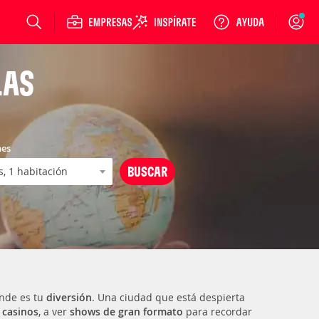
Login
LAS
nes
nde es tu
diversión
. Una ciudad que está despierta
s
casinos
, a ver
shows de gran formato
para recordar