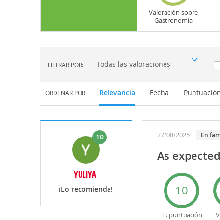
Valoración sobre
Gastronomía
FILTRAR POR:
Filtrar por:
Relevancia
Fecha
Puntuació
ORDENAR POR:
27/08/2025
En fam
10
As expecte
YULIYA
10
¡Lo recomienda!
Tu puntuación
V