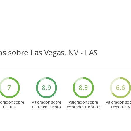
s sobre Las Vegas, NV - LAS
7
8.9
8.3
6.6
loración sobre
Valoración sobre
Valoración sobre
Valoración so
Cultura
Entretenimiento
Recorridos turísticos
Deportes y
aventuras