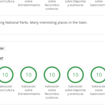
bre Cultura
sobre
sobre
sobre Deportes
sobre
Entretenimiento
Recorridos
y aventuras
Gastronom
turísticos
ng National Parks. Many interesting places in the town.
eja
er
10
10
10
10
10
aloración
Valoración
Valoración
Valoración
Valoració
bre Cultura
sobre
sobre
sobre Deportes
sobre
Entretenimiento
Recorridos
y aventuras
Gastronom
turísticos