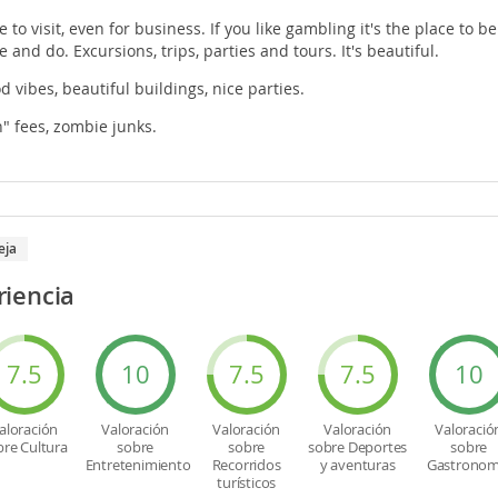
ce to visit, even for business. If you like gambling it's the place to b
e and do. Excursions, trips, parties and tours. It's beautiful.
d vibes, beautiful buildings, nice parties.
" fees, zombie junks.
eja
iencia
7.5
10
7.5
7.5
10
aloración
Valoración
Valoración
Valoración
Valoració
bre Cultura
sobre
sobre
sobre Deportes
sobre
Entretenimiento
Recorridos
y aventuras
Gastronom
turísticos