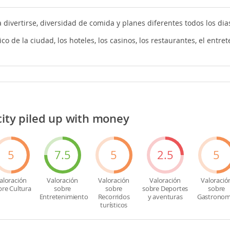
 divertirse, diversidad de comida y planes diferentes todos los dia
tico de la ciudad, los hoteles, los casinos, los restaurantes, el entr
city piled up with money
5
7.5
5
2.5
5
aloración
Valoración
Valoración
Valoración
Valoració
bre Cultura
sobre
sobre
sobre Deportes
sobre
Entretenimiento
Recorridos
y aventuras
Gastronom
turísticos