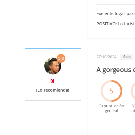
Exelente lugar para
POSITIVO:
Lo turis
27/10/2024
Solo
5.0
A gorgeous 
DI
5
¡Lo recomienda!
Tu puntuación
V
general
so