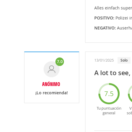
Alles einfach supe
POSITIVO:
Polizei
NEGATIVO:
Auserha
13/01/2025
Solo
7.0
A lot to see,
ANÓNIMO
7.5
¡Lo recomienda!
Tu puntuación
V
general
so