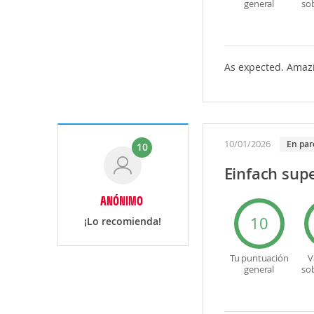
general
so
As expected. Amazi
10/01/2026
En par
10
Einfach sup
ANÓNIMO
10
¡Lo recomienda!
Tu puntuación
V
general
so