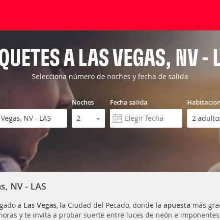
QUETES A LAS VEGAS, NV - 
Selecciona número de noches y fecha de salida
Noches
Fecha salida
Habitacio
s, NV - LAS
egado a
Las Vegas
, la Ciudad del Pecado, donde la
apuesta
más gra
 horas y te invita a probar suerte entre luces de neón e imponente