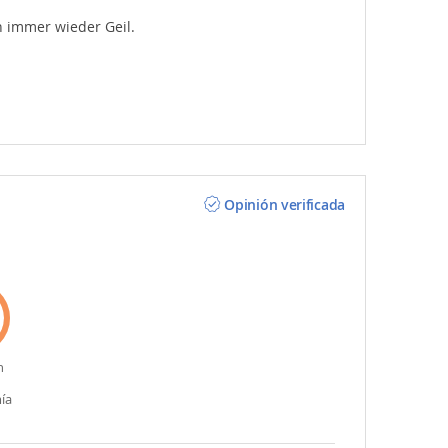
n immer wieder Geil.
Opinión verificada
n
ía