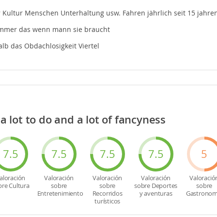
r Kultur Menschen Unterhaltung usw. Fahren jährlich seit 15 jahre
 immer das wenn mann sie braucht
lb das Obdachlosigkeit Viertel
 a lot to do and a lot of fancyness
7.5
7.5
7.5
7.5
5
aloración
Valoración
Valoración
Valoración
Valoració
bre Cultura
sobre
sobre
sobre Deportes
sobre
Entretenimiento
Recorridos
y aventuras
Gastronom
turísticos