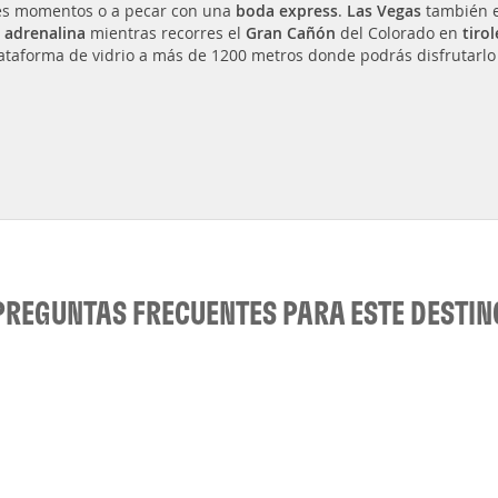
s momentos o a pecar con una
boda express
.
Las Vegas
también e
s
adrenalina
mientras recorres el
Gran Cañón
del Colorado en
tiro
ataforma de vidrio a más de 1200 metros donde podrás disfrutarlo
PREGUNTAS FRECUENTES PARA ESTE DESTIN