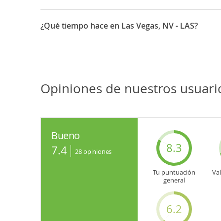
¿Qué tiempo hace en Las Vegas, NV - LAS?
Opiniones de nuestros usuario
Bueno
8.3
7.4
28
opiniones
Tu puntuación
Va
general
6.2