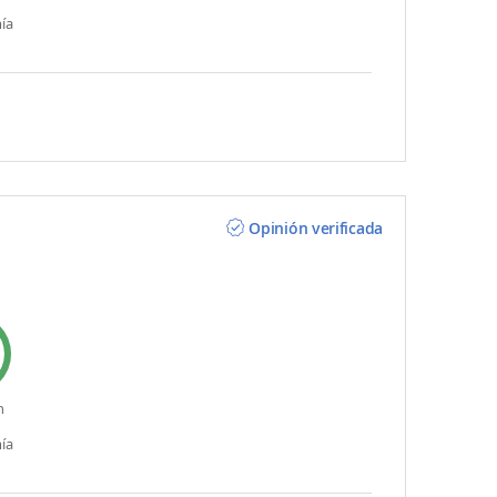
ía
Opinión verificada
n
ía