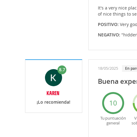
It's a very nice pla
of nice things to se
POSITIVO:
Very goo
NEGATIVO:
"hidden
18/05/2025
En par
8.7
Buena exper
KAREN
10
¡Lo recomienda!
Tu puntuación
V
general
so