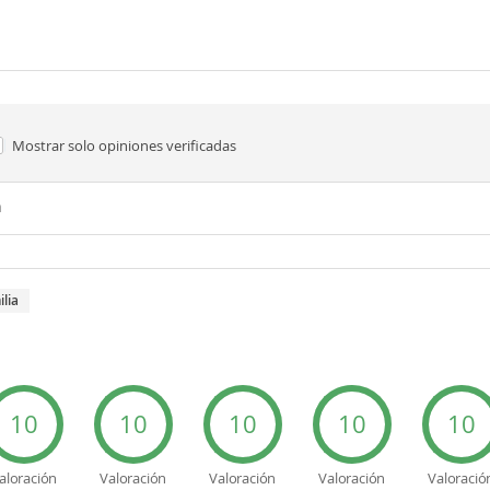
Mostrar solo
opiniones verificadas
n
ilia
d
10
10
10
10
10
aloración
Valoración
Valoración
Valoración
Valoració