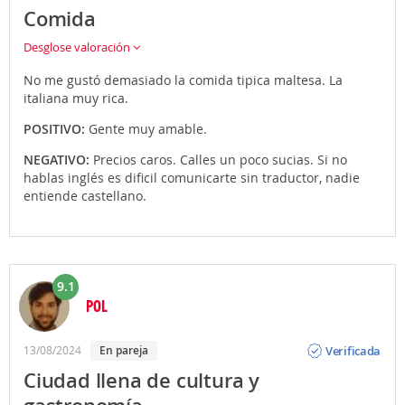
Comida
Los que aman los ambientes refinados, en el
archipiélago de Malta puedes también visitar dos
Desglose valoración
casinos, importantes e internacionales: el
Dragonbara Palace Casino A St Julian's e il Casino Di
No me gustó demasiado la comida tipica maltesa. La
Venezia a Vittoriosa.
italiana muy rica.
POSITIVO:
Gente muy amable.
NEGATIVO:
Precios caros. Calles un poco sucias. Si no
hablas inglés es dificil comunicarte sin traductor, nadie
entiende castellano.
9.1
POL
Opinión
Verificada
13/08/2024
En pareja
Ciudad llena de cultura y