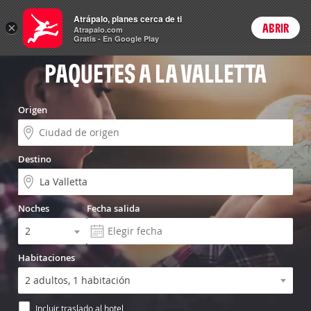
Vuelo+Hotel
Atrápalo, planes cerca de ti
×
ABRIR
Login
Atrapalo.com
Gratis - En Google Play
PAQUETES A LA VALLETTA
Origen
Destino
Noches
Fecha salida
Habitaciones
Incluir traslado al hotel