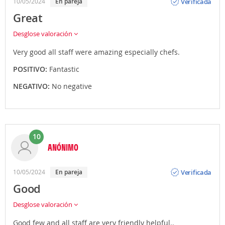
Verificada
10/05/2024
En pareja
Great
Desglose valoración
Very good all staff were amazing especially chefs.
POSITIVO:
Fantastic
NEGATIVO:
No negative
10
ANÓNIMO
Opinión
Verificada
10/05/2024
En pareja
Good
Desglose valoración
Good few and all staff are very friendly helpful..