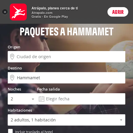
Vuelo+Hotel
Atrápalo, planes cerca de ti
×
ABRIR
Login
Atrapalo.com
Gratis - En Google Play
PAQUETES A HAMMAMET
Origen
Destino
Noches
Fecha salida
Habitaciones
Incluir traslado al hotel