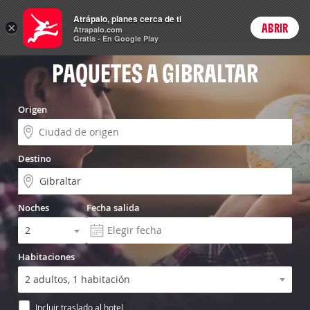
Vuelo+Hotel
Atrápalo, planes cerca de ti
×
ABRIR
Login
Atrapalo.com
Gratis - En Google Play
PAQUETES A GIBRALTAR
Origen
Destino
Noches
Fecha salida
Habitaciones
Incluir traslado al hotel