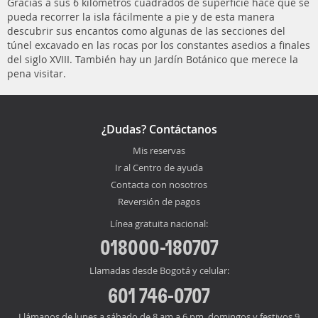
Gracias a sus 6 kilómetros cuadrados de superficie hace que se
pueda recorrer la isla fácilmente a pie y de esta manera
descubrir sus encantos como algunas de las secciones del
túnel excavado en las rocas por los constantes asedios a finales
del siglo XVIII. También hay un Jardín Botánico que merece la
pena visitar.
¿Dudas? Contáctanos
Mis reservas
Ir al Centro de ayuda
Contacta con nosotros
Reversión de pagos
Línea gratuita nacional:
018000-180707
Llamadas desde Bogotá y celular:
601 746-0707
Llámanos de lunes a sábado de 8 am a 6 pm, domingos y festivos 9