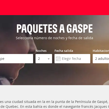
PAQUETES A GASPE
Selecciona número de noches y fecha de salida
Noches
Fecha salida
Habitacio
es una ciudad situada en la en la punta de la Península de Gaspé, 
e de Quebec. En esta bahía es donde el navegante francés Jacques Ca