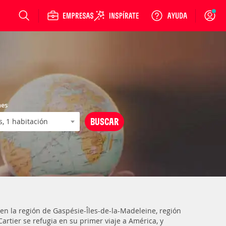
Login
nes
en la región de Gaspésie-Îles-de-la-Madeleine, región
rtier se refugia en su primer viaje a América, y